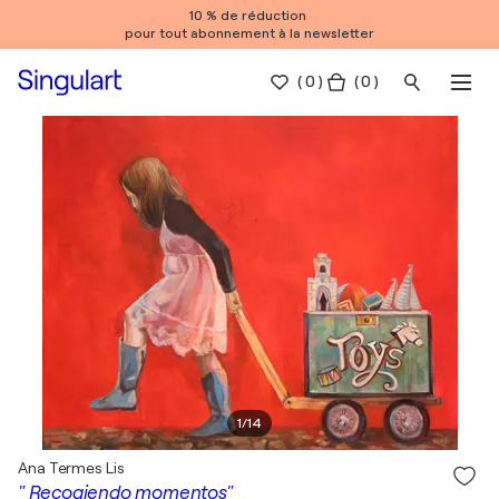
10 % de réduction
pour tout abonnement à la newsletter
(
0
)
( 0 )
1
/
14
Ana Termes Lis
" Recogiendo momentos"