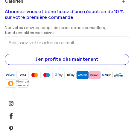
Galeries
Tableaux abstraits à vendre
Banksy
Peintures à l'huile
Mr. Brainwash
Galeries d'art en France
Abonnez-vous et bénéficiez d’une réduction de 10 %
Peintures de paysage
Shepard Fairey
Galeries d'art en Belgique
sur votre première commande
Estampes
Sculptures
Nouvelles œuvres, coups de cœur de nos conseillers,
Peintures acryliques
fonctionnalités exclusives.
Saisissez
votre
adresse
e-
mail
J'en profite dès maintenant
Virement
bancaire