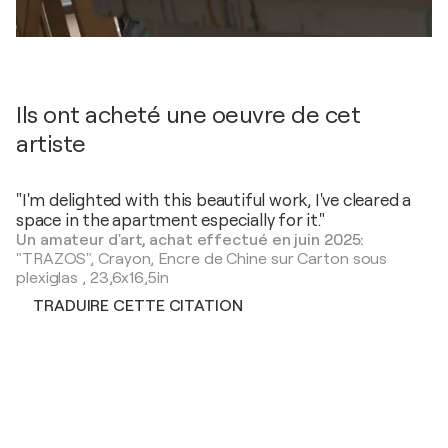
Ils ont acheté une oeuvre de cet
artiste
"I'm delighted with this beautiful work, I've cleared a
space in the apartment especially for it."
Un amateur d'art, achat effectué en juin 2025:
"TRAZOS",
Crayon, Encre de Chine sur Carton sous
plexiglas
,
23,6x16,5in
TRADUIRE CETTE CITATION