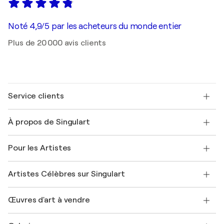
Noté 4,9/5 par les acheteurs du monde entier
Plus de 20 000 avis clients
Service clients
Nous contacter
À propos de Singulart
Expédition
Politique de retour
A propos de nous
Témoignages de clients
Pour les Artistes
FAQ
Offrir une carte cadeau
Sociétés affiliées
Rejoignez notre programme commercial
Rejoindre Singulart en tant qu'artiste
Nos artistes
Mon compte
Artistes Célèbres sur Singulart
Se connecter en tant qu'Artiste
Magazine Singulart
Protection acheteur
Emplois
+33 1 76 44 06 42
Henri Matisse
Découvrez une sélection d'art original
Œuvres d'art à vendre
Marc Chagall
Pablo Picasso
Tableaux à vendre
Salvador Dalí