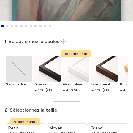
1. Sélectionnez la couleur
Recommandé
Sans cadre
Grain noir
Grain blanc
Bois foncé
Bois cla
+ 400 $US
+ 400 $US
+ 400 $US
+ 400 
2. Sélectionnez la taille
Recommandé
Petit
Moyen
Grand
0,39" de large
0,78" de large
0,98" de large