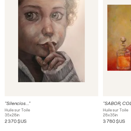
"Silencios..."
"SABOR, COL
Huile sur Toile
Huile sur Toile
35x28in
28x35in
2 370 $US
3 780 $US