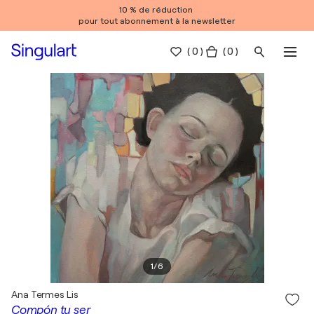
10 % de réduction
pour tout abonnement à la newsletter
(
0
)
( 0 )
1
/
6
Ana Termes Lis
Compón tu ser