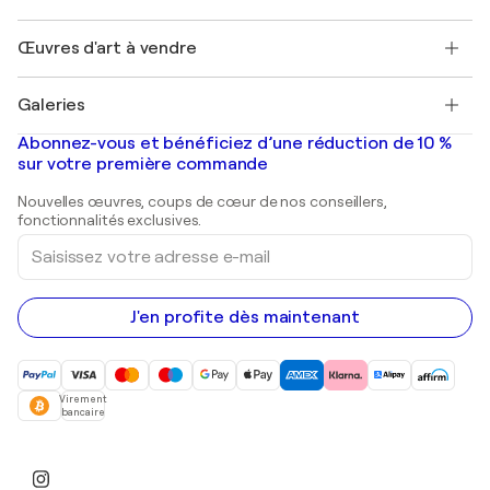
Protection acheteur
Emplois
+33 1 76 44 06 42
Henri Matisse
Découvrez une sélection d'art original
Œuvres d'art à vendre
Marc Chagall
Pablo Picasso
Tableaux à vendre
Salvador Dalí
Galeries
Tableaux abstraits à vendre
Banksy
Peintures à l'huile
Mr. Brainwash
Galeries d'art en France
Abonnez-vous et bénéficiez d’une réduction de 10 %
Peintures de paysage
Shepard Fairey
Galeries d'art en Belgique
sur votre première commande
Estampes
Sculptures
Nouvelles œuvres, coups de cœur de nos conseillers,
Peintures acryliques
fonctionnalités exclusives.
Saisissez
votre
adresse
e-
mail
J'en profite dès maintenant
Virement
bancaire