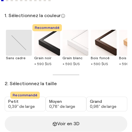
1. Sélectionnez la couleur
Recommandé
Sans cadre
Grain noir
Grain blanc
Bois foncé
Bois cla
+ 590 $US
+ 590 $US
+ 590 $US
+ 590 
2. Sélectionnez la taille
Recommandé
Petit
Moyen
Grand
0,39" de large
0,78" de large
0,98" de large
Voir en 3D