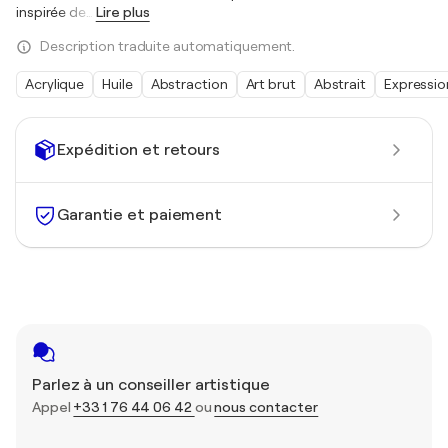
inspirée de
…
Lire plus
Description traduite automatiquement.
Acrylique
Huile
Abstraction
Art brut
Abstrait
Expressi
Expédition et retours
Garantie et paiement
Parlez à un conseiller artistique
Appel
+33 1 76 44 06 42
ou
nous contacter