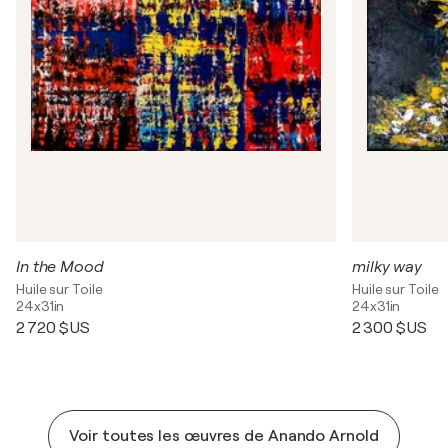
In the Mood
milky way
Huile sur Toile
Huile sur Toile
24x31in
24x31in
2 720 $US
2 300 $US
Voir toutes les œuvres de Anando Arnold