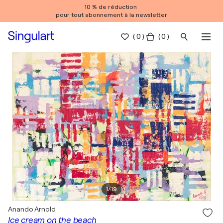
10 % de réduction
pour tout abonnement à la newsletter
(
0
)
( 0 )
1
/
19
Anando Arnold
Ice cream on the beach