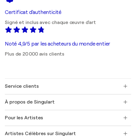
Certificat d'authenticité
Signé et inclus avec chaque œuvre d'art
Noté 4,9/5 par les acheteurs du monde entier
Plus de 20 000 avis clients
Service clients
Nous contacter
À propos de Singulart
Expédition
Politique de retour
A propos de nous
Témoignages de clients
Pour les Artistes
FAQ
Offrir une carte cadeau
Sociétés affiliées
Rejoignez notre programme commercial
Rejoindre Singulart en tant qu'artiste
Nos artistes
Mon compte
Artistes Célèbres sur Singulart
Se connecter en tant qu'Artiste
Magazine Singulart