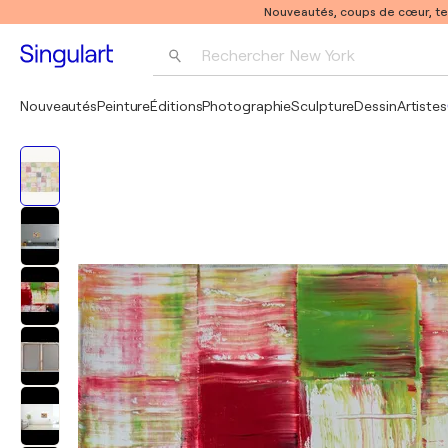
Nouveautés, coups de cœur, t
Rechercher 
New York
Photographie
Nouveautés
Peinture
Éditions
Photographie
Sculpture
Dessin
Artistes
Pop Art
Pablo Picasso