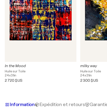
In the Mood
milky way
Huile sur Toile
Huile sur Toile
24x31in
24x31in
2 720 $US
2 300 $US
Information
Expédition et retours
Garanti