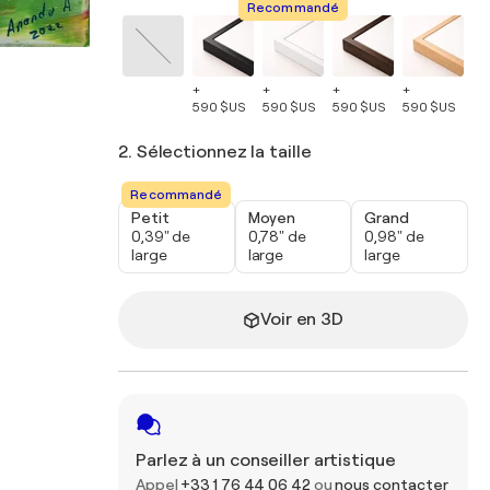
Recommandé
+
+
+
+
+
590 $US
590 $US
590 $US
590 $US
59
2. Sélectionnez la taille
Recommandé
Petit
Moyen
Grand
0,39" de
0,78" de
0,98" de
large
large
large
Voir en 3D
Parlez à un conseiller artistique
Appel
+33 1 76 44 06 42
ou
nous contacter