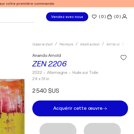
% sur votre première commande.
(
0
)
( 0 )
Vendez avec nous
Galerie d'art
Peinture
Abstraction
Art brut
Huil
Anando Arnold
ZEN 2206
2022
• Allemagne
•
Huile sur Toile
24 x 31 in
2 540 $US
Acquérir cette œuvre