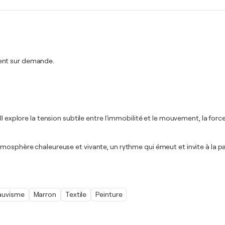
ment sur demande.
 explore la tension subtile entre l'immobilité et le mouvement, la force e
tmosphère chaleureuse et vivante, un rythme qui émeut et invite à la p
auvisme
Marron
Textile
Peinture