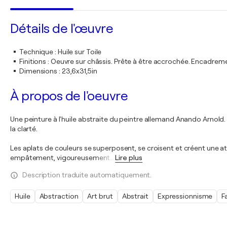
Détails de l'œuvre
Technique
:
Huile sur Toile
Finitions
:
Oeuvre sur châssis. Prête à être accrochée. Encadre
Dimensions
:
23,6x31,5in
À propos de l'oeuvre
Une peinture à l'huile abstraite du peintre allemand Anando Arnold. Il
la clarté.
Les aplats de couleurs se superposent, se croisent et créent une a
empâtement, vigoureusement
…
Lire plus
Description traduite automatiquement.
Huile
Abstraction
Art brut
Abstrait
Expressionnisme
F