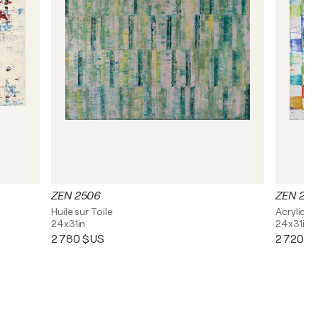
ZEN 2506
ZEN 230
Huile sur Toile
Acrylique,
24x31in
24x31in
2 780 $US
2 720 $