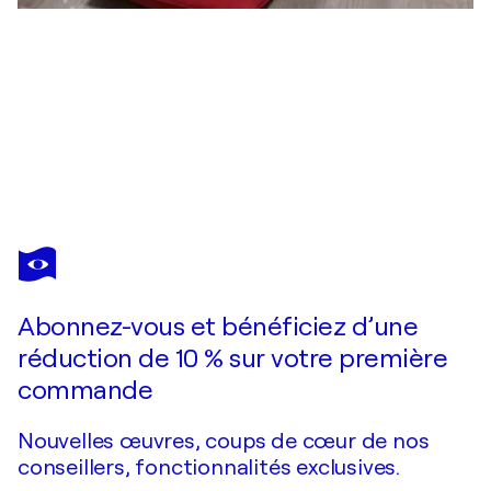
ANASTASIA
KRAINEVA
Vous avez adoré cette oeuvre mais elle est vendue ?
Perfect couple
Abonnez-vous et bénéficiez d’une
Je passe commande
réduction de 10 % sur votre première
commande
Nouvelles œuvres, coups de cœur de nos
conseillers, fonctionnalités exclusives.