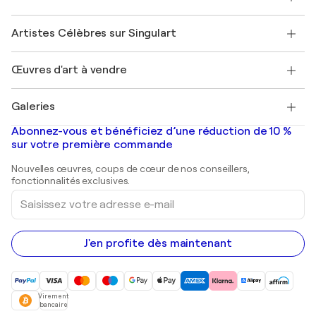
Offrir une carte cadeau
Sociétés affiliées
Rejoignez notre programme commercial
Rejoindre Singulart en tant qu'artiste
Nos artistes
Mon compte
Artistes Célèbres sur Singulart
Se connecter en tant qu'Artiste
Magazine Singulart
Protection acheteur
Emplois
+33 1 76 44 06 42
Henri Matisse
Découvrez une sélection d'art original
Œuvres d'art à vendre
Marc Chagall
Pablo Picasso
Tableaux à vendre
Salvador Dalí
Galeries
Tableaux abstraits à vendre
Banksy
Peintures à l'huile
Mr. Brainwash
Galeries d'art en France
Abonnez-vous et bénéficiez d’une réduction de 10 %
Peintures de paysage
Shepard Fairey
Galeries d'art en Belgique
sur votre première commande
Estampes
Sculptures
Nouvelles œuvres, coups de cœur de nos conseillers,
Peintures acryliques
fonctionnalités exclusives.
Saisissez
votre
adresse
e-
mail
J'en profite dès maintenant
Virement
bancaire