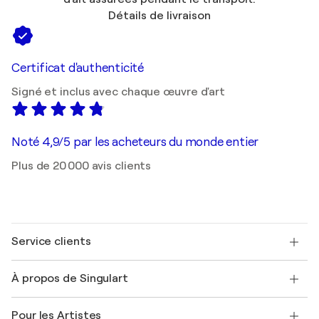
Détails de livraison
Certificat d'authenticité
Signé et inclus avec chaque œuvre d'art
Noté 4,9/5 par les acheteurs du monde entier
Plus de 20 000 avis clients
Service clients
Nous contacter
À propos de Singulart
Expédition
Politique de retour
A propos de nous
Témoignages de clients
Pour les Artistes
FAQ