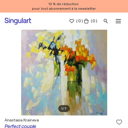
10 % de réduction
pour tout abonnement à la newsletter
(
0
)
( 0 )
1
/
7
Anastasia Kraineva
Perfect couple