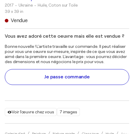
2017
• Ukraine
•
Huile, Coton sur Toile
39 x 39 in
Vendue
Vous avez adoré cette oeuvre mais elle est vendue ?
Bonne nouvelle ! L'artiste travaille sur commande. Il peut réaliser
pour vous une oeuvre sur-mesure, inspirée de ce que vous avez
aimé dans la première oeuvre. L'avantage : vous pourrez décider
des dimensions et nous négocions le prix pour vous.
Je passe commande
Voir l'œuvre chez vous
7 images
Galerie d'art
Peinture
Nature morte
Classique
Huile
Anastas