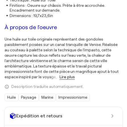
Technique
:
Huile sur Toile
Finitions
:
Oeuvre sur châssis. Prête à être accrochée.
Encadrement sur demande.
Dimensions
:
19,7x23,6in
À propos de l'oeuvre
Une huile sur toile originale représentant des gondoles
paisiblement posées sur un canal tranquille de Venise. Réalisée
au couteau à palette selon la technique de l'impasto, cette
œuvre capture les doux reflets sur l'eau verte, la chaleur de
l'architecture vénitienne et le charme serein de cette ville
emblématique. La texture épaisse et le travail pictural
impressionniste font de cette pièce un magnifique ajout à tout
espace inspiré par le voyage,
…
Lire plus
Description traduite automatiquement.
Huile
Paysage
Marine
Impressionisme
Expédition et retours