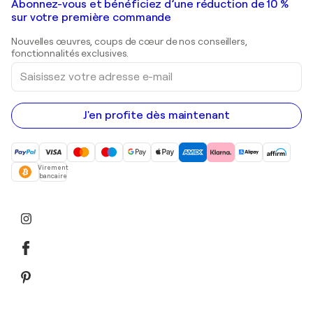
Galeries d'art en France
Abonnez-vous et bénéficiez d’une réduction de 10 %
Peintures de paysage
Shepard Fairey
Galeries d'art en Belgique
sur votre première commande
Estampes
Sculptures
Nouvelles œuvres, coups de cœur de nos conseillers,
Peintures acryliques
fonctionnalités exclusives.
Saisissez
votre
adresse
e-
mail
J'en profite dès maintenant
Virement
bancaire