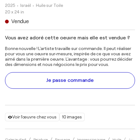
2025
• Israël
•
Huile sur Toile
20 x 24 in
Vendue
Vous avez adoré cette oeuvre mais elle est vendue ?
Bonne nouvelle ! L'artiste travaille sur commande. Il peut réaliser
pour vous une oeuvre sur-mesure, inspirée de ce que vous avez
aimé dans la première oeuvre. L'avantage : vous pourrez décider
des dimensions et nous négocions le prix pour vous.
Je passe commande
Voir l'œuvre chez vous
10 images
Galerie d'art
Peinture
Paysage
Impressionisme
Huile
Anasta