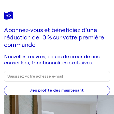
ANASTASIYA
VALIULINA
Vous avez adoré cette oeuvre mais elle est vendue ?
Gondolas in Venice
Abonnez-vous et bénéficiez d’une
Je passe commande
réduction de 10 % sur votre première
commande
Nouvelles œuvres, coups de cœur de nos
conseillers, fonctionnalités exclusives.
J'en profite dès maintenant