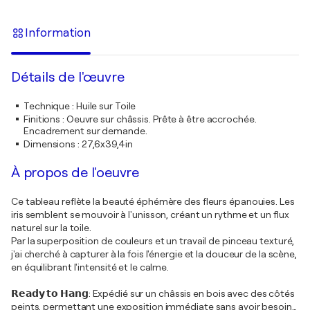
Information
Détails de l'œuvre
Technique
:
Huile sur Toile
Finitions
:
Oeuvre sur châssis. Prête à être accrochée.
Encadrement sur demande.
Dimensions
:
27,6x39,4in
À propos de l'oeuvre
Ce tableau reflète la beauté éphémère des fleurs épanouies. Les
iris semblent se mouvoir à l'unisson, créant un rythme et un flux
naturel sur la toile.
Par la superposition de couleurs et un travail de pinceau texturé,
j'ai cherché à capturer à la fois l'énergie et la douceur de la scène,
en équilibrant l'intensité et le calme.
𝗥𝗲𝗮𝗱𝘆 𝘁𝗼 𝗛𝗮𝗻𝗴: Expédié sur un châssis en bois avec des côtés
peints, permettant une exposition immédiate sans avoir besoin
…