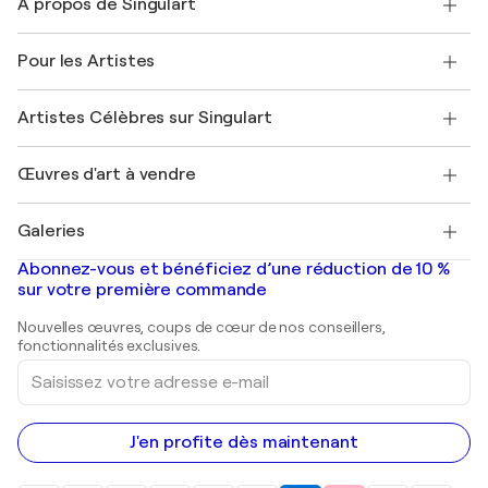
À propos de Singulart
Expédition
Politique de retour
A propos de nous
Témoignages de clients
Pour les Artistes
FAQ
Offrir une carte cadeau
Sociétés affiliées
Rejoignez notre programme commercial
Rejoindre Singulart en tant qu'artiste
Nos artistes
Mon compte
Artistes Célèbres sur Singulart
Se connecter en tant qu'Artiste
Magazine Singulart
Protection acheteur
Emplois
+33 1 76 44 06 42
Henri Matisse
Découvrez une sélection d'art original
Œuvres d'art à vendre
Marc Chagall
Pablo Picasso
Tableaux à vendre
Salvador Dalí
Galeries
Tableaux abstraits à vendre
Banksy
Peintures à l'huile
Mr. Brainwash
Galeries d'art en France
Abonnez-vous et bénéficiez d’une réduction de 10 %
Peintures de paysage
Shepard Fairey
Galeries d'art en Belgique
sur votre première commande
Estampes
Sculptures
Nouvelles œuvres, coups de cœur de nos conseillers,
Peintures acryliques
fonctionnalités exclusives.
Saisissez
votre
adresse
e-
mail
J'en profite dès maintenant