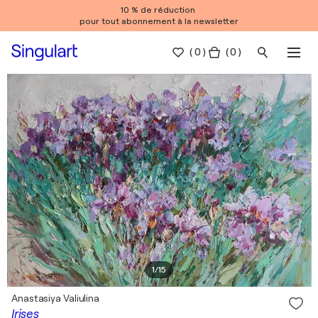
10 % de réduction
pour tout abonnement à la newsletter
(
0
)
( 0 )
1
/
15
Anastasiya Valiulina
Irises