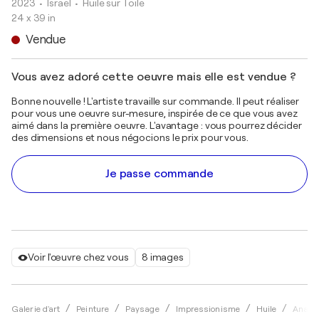
2023
• Israël
•
Huile sur Toile
24 x 39 in
Vendue
Vous avez adoré cette oeuvre mais elle est vendue ?
Bonne nouvelle ! L'artiste travaille sur commande. Il peut réaliser
pour vous une oeuvre sur-mesure, inspirée de ce que vous avez
aimé dans la première oeuvre. L'avantage : vous pourrez décider
des dimensions et nous négocions le prix pour vous.
Je passe commande
Voir l'œuvre chez vous
8 images
Galerie d'art
Peinture
Paysage
Impressionisme
Huile
Anasta