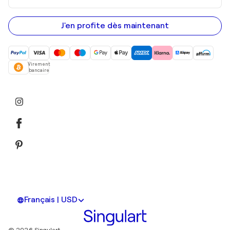
adresse
e-
mail
J'en profite dès maintenant
Virement
bancaire
Français | USD