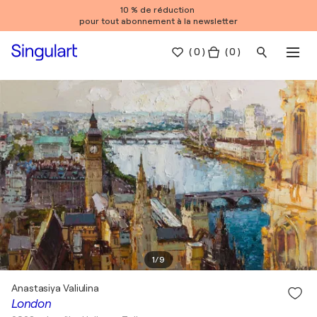
10 % de réduction
pour tout abonnement à la newsletter
(
0
)
( 0 )
1
/
9
Anastasiya Valiulina
London