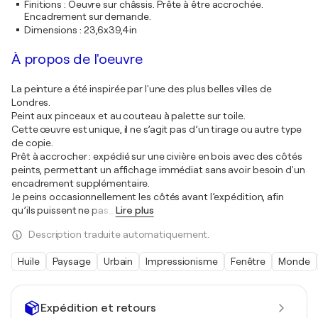
Finitions
:
Oeuvre sur châssis. Prête à être accrochée.
Encadrement sur demande.
Dimensions
:
23,6x39,4in
À propos de l'oeuvre
La peinture a été inspirée par l'une des plus belles villes de
Londres.
Peint aux pinceaux et au couteau à palette sur toile.
Cette œuvre est unique, il ne s’agit pas d’un tirage ou autre type
de copie.
Prêt à accrocher : expédié sur une civière en bois avec des côtés
peints, permettant un affichage immédiat sans avoir besoin d'un
encadrement supplémentaire.
Je peins occasionnellement les côtés avant l’expédition, afin
qu’ils puissent ne pas
…
Lire plus
Description traduite automatiquement.
Huile
Paysage
Urbain
Impressionisme
Fenêtre
Monde
Expédition et retours