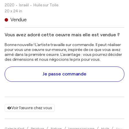
2020
• Israël
•
Huile sur Toile
20 x 24 in
Vendue
Vous avez adoré cette oeuvre mais elle est vendue ?
Bonne nouvelle ! L'artiste travaille sur commande. Il peut réaliser
pour vous une oeuvre sur-mesure, inspirée de ce que vous avez
aimé dans la première oeuvre. L'avantage : vous pourrez décider
des dimensions et nous négocions le prix pour vous.
Je passe commande
Voir l'œuvre chez vous
Galerie d'art
Peinture
Nature
Impressionisme
Huile
Anastas