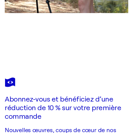
ANASTASIYA
VALIULINA
Vous avez adoré cette oeuvre mais elle est vendue ?
Sunflowers
Abonnez-vous et bénéficiez d’une
Je passe commande
réduction de 10 % sur votre première
commande
Nouvelles œuvres, coups de cœur de nos