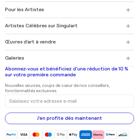
Politique de retour
A propos de nous
Témoignages de clients
Pour les Artistes
FAQ
Offrir une carte cadeau
Sociétés affiliées
Rejoignez notre programme commercial
Rejoindre Singulart en tant qu'artiste
Nos artistes
Mon compte
Artistes Célèbres sur Singulart
Se connecter en tant qu'Artiste
Magazine Singulart
Protection acheteur
Emplois
+33 1 76 44 06 42
Henri Matisse
Découvrez une sélection d'art original
Œuvres d'art à vendre
Marc Chagall
Pablo Picasso
Tableaux à vendre
Salvador Dalí
Galeries
Tableaux abstraits à vendre
Banksy
Peintures à l'huile
Mr. Brainwash
Galeries d'art en France
Abonnez-vous et bénéficiez d’une réduction de 10 %
Peintures de paysage
Shepard Fairey
Galeries d'art en Belgique
sur votre première commande
Estampes
Sculptures
Nouvelles œuvres, coups de cœur de nos conseillers,
Peintures acryliques
fonctionnalités exclusives.
Saisissez
votre
adresse
e-
mail
J'en profite dès maintenant