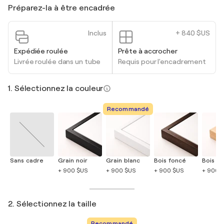
Préparez-la à être encadrée
Inclus
+ 840 $US
Expédiée roulée
Prête à accrocher
Livrée roulée dans un tube
Requis pour l'encadrement
1. Sélectionnez la couleur
Recommandé
Sans cadre
Grain noir
Grain blanc
Bois foncé
Bois cla
+ 900 $US
+ 900 $US
+ 900 $US
+ 900 
2. Sélectionnez la taille
Recommandé