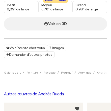
Petit
Moyen
Grand
0,39" de large
0,78" de large
0,98" de large
Voir en 3D
Voir l'œuvre chez vous
7 images
Demander d'autres photos
Galerie d'art
Peinture
Paysage
Figuratif
Acrylique
Andrés R
Autres œuvres de
Andrés Rueda