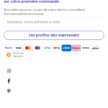
Galeries d'art en Belgique
sur votre première commande
Estampes
Sculptures
Nouvelles œuvres, coups de cœur de nos conseillers,
Peintures acryliques
fonctionnalités exclusives.
Saisissez
votre
adresse
e-
mail
J'en profite dès maintenant
Virement
bancaire