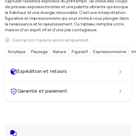
capturer l'essence explosive du printemps. J'ai utilisé des coups
de pinceau expressionnistes et une palette vibrante qui évoque
la fraîcheur et une énergie renouvelée. C'est une interprétation
figurative et impressionniste qui vous invite à vous plonger dans
la renaissance et le rajeunissement. Ce tableau remplira votre
maison d’un esprit vif et d’une joie contagieuse.
Description traduite automatiquement.
Acrylique
Paysage
Nature
Figuratif
Expressionnisme
Im
Expédition et retours
Garantie et paiement