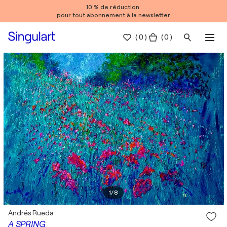
10 % de réduction
pour tout abonnement à la newsletter
(
0
)
( 0 )
1
/
8
Andrés Rueda
A SPRING