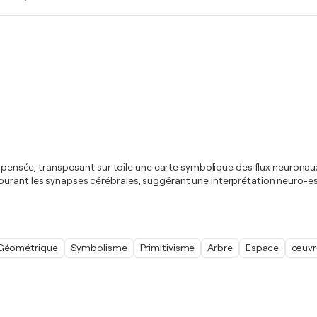
 la pensée, transposant sur toile une carte symbolique des flux neuro
urant les synapses cérébrales, suggérant une interprétation neuro-esth
Géométrique
Symbolisme
Primitivisme
Arbre
Espace
œuvre