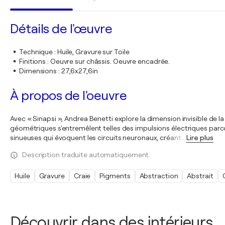
Détails de l'œuvre
Technique
:
Huile, Gravure sur Toile
Finitions
:
Oeuvre sur châssis. Oeuvre encadrée.
Dimensions
:
27,6x27,6in
À propos de l'oeuvre
Avec « Sinapsi », Andrea Benetti explore la dimension invisible de
géométriques s'entremêlent telles des impulsions électriques parco
sinueuses qui évoquent les circuits neuronaux, créant
…
Lire plus
Description traduite automatiquement.
Huile
Gravure
Craie
Pigments
Abstraction
Abstrait
Découvrir dans des intérieurs