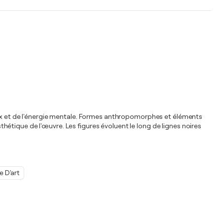
naux et de l'énergie mentale. Formes anthropomorphes et éléments
étique de l'œuvre. Les figures évoluent le long de lignes noires
 D'art