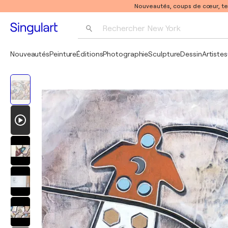
Nouveautés, coups de cœur, t
Rechercher 
New York
Photographie
Nouveautés
Peinture
Éditions
Photographie
Sculpture
Dessin
Artistes
Pop Art
Pablo Picasso