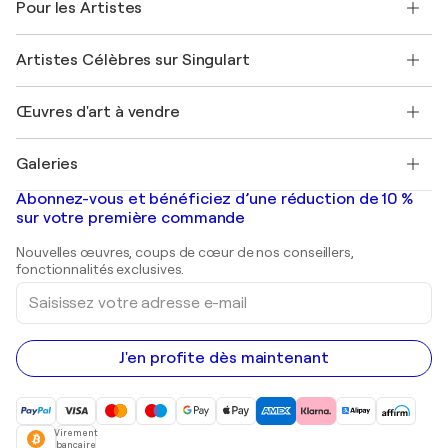
Pour les Artistes
FAQ
Offrir une carte cadeau
Sociétés affiliées
Rejoignez notre programme commercial
Rejoindre Singulart en tant qu'artiste
Nos artistes
Mon compte
Artistes Célèbres sur Singulart
Se connecter en tant qu'Artiste
Magazine Singulart
Protection acheteur
Emplois
+33 1 76 44 06 42
Henri Matisse
Découvrez une sélection d'art original
Œuvres d'art à vendre
Marc Chagall
Pablo Picasso
Tableaux à vendre
Salvador Dalí
Galeries
Tableaux abstraits à vendre
Banksy
Peintures à l'huile
Mr. Brainwash
Galeries d'art en France
Abonnez-vous et bénéficiez d’une réduction de 10 %
Peintures de paysage
Shepard Fairey
Galeries d'art en Belgique
sur votre première commande
Estampes
Sculptures
Nouvelles œuvres, coups de cœur de nos conseillers,
Peintures acryliques
fonctionnalités exclusives.
Saisissez
votre
adresse
e-
mail
J'en profite dès maintenant
Virement
bancaire