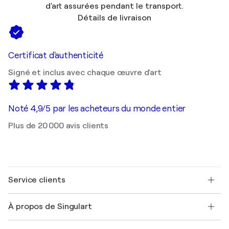
d'art assurées pendant le transport.
Détails de livraison
Certificat d'authenticité
Signé et inclus avec chaque œuvre d'art
Noté 4,9/5 par les acheteurs du monde entier
Plus de 20 000 avis clients
Service clients
Nous contacter
À propos de Singulart
Expédition
Politique de retour
A propos de nous
Témoignages de clients