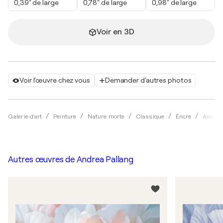
0,39" de large
0,78" de large
0,98" de large
Voir en 3D
Voir l'œuvre chez vous
Demander d'autres photos
Galerie d'art
Peinture
Nature morte
Classique
Encre
Andrea
Autres œuvres de
Andrea Pallang