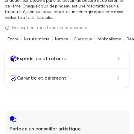
chaque fleur. L'œuvre parle du besoin de beauté et de sérénité
de l'âme. Chaque coup de pinceau est une méditation sur la
tranquillité, conçue pour apporter une énergie apaisante mais
vivifiante à tout
…
Lire plus
Description traduite automatiquement.
Encre
Nature morte
Nature
Classique
Minimalisme
Réa
Expédition et retours
Garantie et paiement
Parlez à un conseiller artistique