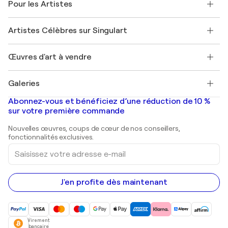
Pour les Artistes
FAQ
Offrir une carte cadeau
Sociétés affiliées
Rejoignez notre programme commercial
Rejoindre Singulart en tant qu'artiste
Nos artistes
Mon compte
Artistes Célèbres sur Singulart
Se connecter en tant qu'Artiste
Magazine Singulart
Protection acheteur
Emplois
+33 1 76 44 06 42
Henri Matisse
Découvrez une sélection d'art original
Œuvres d'art à vendre
Marc Chagall
Pablo Picasso
Tableaux à vendre
Salvador Dalí
Galeries
Tableaux abstraits à vendre
Banksy
Peintures à l'huile
Mr. Brainwash
Galeries d'art en France
Abonnez-vous et bénéficiez d’une réduction de 10 %
Peintures de paysage
Shepard Fairey
Galeries d'art en Belgique
sur votre première commande
Estampes
Sculptures
Nouvelles œuvres, coups de cœur de nos conseillers,
Peintures acryliques
fonctionnalités exclusives.
Saisissez
votre
adresse
e-
mail
J'en profite dès maintenant
Virement
bancaire