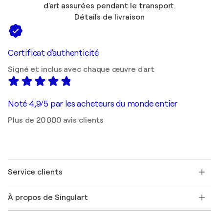
d'art assurées pendant le transport.
Détails de livraison
Certificat d'authenticité
Signé et inclus avec chaque œuvre d'art
Noté 4,9/5 par les acheteurs du monde entier
Plus de 20 000 avis clients
Service clients
Nous contacter
À propos de Singulart
Expédition
Politique de retour
A propos de nous
Témoignages de clients