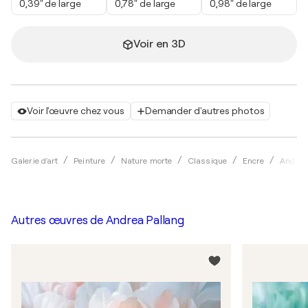
0,39" de large
0,78" de large
0,98" de large
Voir en 3D
Voir l'œuvre chez vous
Demander d'autres photos
Galerie d'art
Peinture
Nature morte
Classique
Encre
Andrea
Autres œuvres de
Andrea Pallang