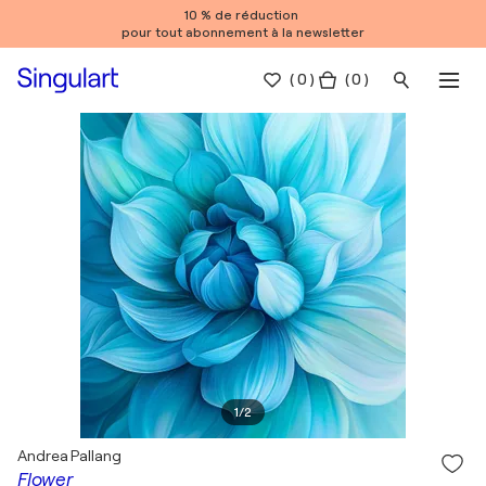
10 % de réduction
pour tout abonnement à la newsletter
(
0
)
( 0 )
1
/
2
Andrea Pallang
Flower