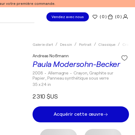
% sur votre première commande.
(
0
)
( 0 )
Vendez avec nous
Galerie d'art
Dessin
Portrait
Classique
Crayon
Andreas Noßmann
Paula Modersohn-Becker
2008
• Allemagne
•
Crayon, Graphite sur
Papier , Panneau synthétique sous verre
35 x 24 in
2 310 $US
Acquérir cette œuvre