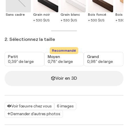
Sans cadre
Grain noir
Grain blanc
Bois foncé
Bois cla
+ 530 $US
+ 530 $US
+ 530 $US
+ 530 
2. Sélectionnez la taille
Recommandé
Petit
Moyen
Grand
0,39" de large
0,78" de large
0,98" de large
Voir en 3D
Voir l'œuvre chez vous
6 images
Demander d'autres photos