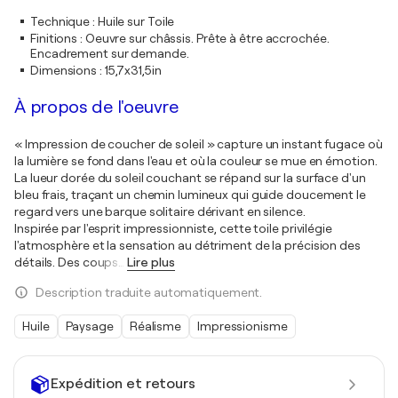
Technique
:
Huile sur Toile
Finitions
:
Oeuvre sur châssis. Prête à être accrochée.
Encadrement sur demande.
Dimensions
:
15,7x31,5in
À propos de l'oeuvre
« Impression de coucher de soleil » capture un instant fugace où
la lumière se fond dans l'eau et où la couleur se mue en émotion.
La lueur dorée du soleil couchant se répand sur la surface d'un
bleu frais, traçant un chemin lumineux qui guide doucement le
regard vers une barque solitaire dérivant en silence.
Inspirée par l'esprit impressionniste, cette toile privilégie
l'atmosphère et la sensation au détriment de la précision des
détails. Des coups
…
Lire plus
Description traduite automatiquement.
Huile
Paysage
Réalisme
Impressionisme
Expédition et retours