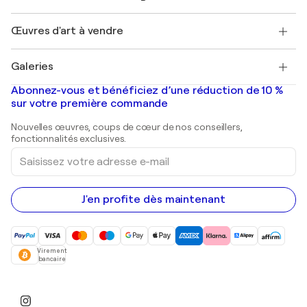
Magazine Singulart
Protection acheteur
Emplois
+33 1 76 44 06 42
Henri Matisse
Découvrez une sélection d'art original
Œuvres d'art à vendre
Marc Chagall
Pablo Picasso
Tableaux à vendre
Salvador Dalí
Galeries
Tableaux abstraits à vendre
Banksy
Peintures à l'huile
Mr. Brainwash
Galeries d'art en France
Abonnez-vous et bénéficiez d’une réduction de 10 %
Peintures de paysage
Shepard Fairey
Galeries d'art en Belgique
sur votre première commande
Estampes
Sculptures
Nouvelles œuvres, coups de cœur de nos conseillers,
Peintures acryliques
fonctionnalités exclusives.
Saisissez
votre
adresse
e-
mail
J'en profite dès maintenant
Virement
bancaire