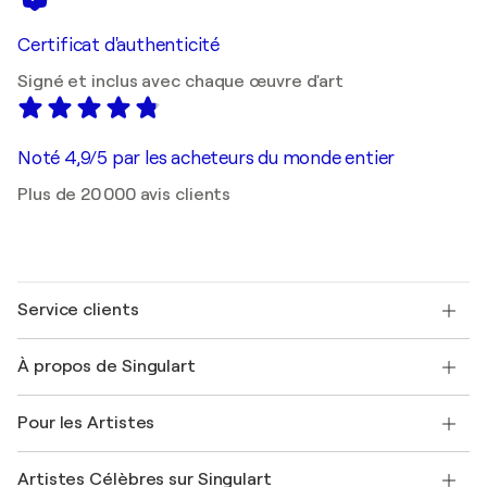
Certificat d'authenticité
Signé et inclus avec chaque œuvre d'art
Noté 4,9/5 par les acheteurs du monde entier
Plus de 20 000 avis clients
Service clients
Nous contacter
À propos de Singulart
Expédition
Politique de retour
A propos de nous
Témoignages de clients
Pour les Artistes
FAQ
Offrir une carte cadeau
Sociétés affiliées
Rejoignez notre programme commercial
Rejoindre Singulart en tant qu'artiste
Nos artistes
Mon compte
Artistes Célèbres sur Singulart
Se connecter en tant qu'Artiste