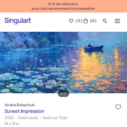
10 % de réduction
pour tout abonnement à la newsletter
(
0
)
( 0 )
1
/
7
Andrei Belaichuk
Sunset Impression
2025
• Biélorussie
•
Huile sur Toile
16 x 31 in