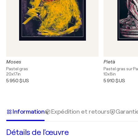
Moses
Pietà
Pastel gras
Pastel gras sur Pa
20x17in
10x8in
5 950 $US
5 910 $US
Information
Expédition et retours
Garanti
Détails de l'œuvre