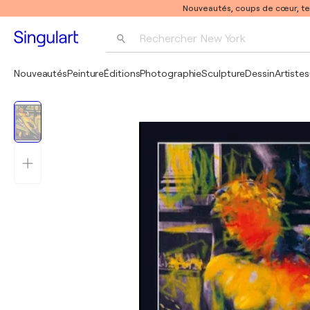
Nouveautés, coups de cœur, t
Rechercher 
New York
Photographie
Nouveautés
Peinture
Éditions
Photographie
Sculpture
Dessin
Artistes
Pop Art
Pablo Picasso