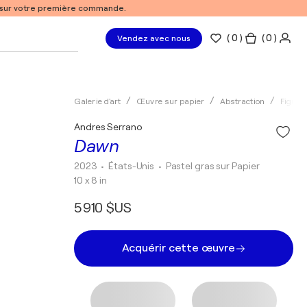
% sur votre première commande.
(
0
)
( 0 )
Vendez avec nous
Galerie d'art
Œuvre sur papier
Abstraction
Figurat
Andres Serrano
Dawn
2023
• États-Unis
•
Pastel gras sur Papier
10 x 8 in
5 910 $US
Acquérir cette œuvre