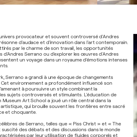
'univers provocateur et souvent controversé d'Andres
résonne d'audace et d'innovation dans l'art contemporain.
tirés par le charme de son travail, les opportunités
s d'Andres Serrano ou d'explorer les œuvres d'Andres
ésentent un voyage dans un royaume d'émotions intenses
nts.
rk, Serrano a grandi à une époque de changements
s. Cet environnement a profondément influencé son
 l’amenant à poursuivre un style combinant la
s sujets controversés et stimulants. L'éducation de
n Museum Art School a joué un rôle central dans la
artistique, qui brouille souvent les frontières entre sacré
ce et choquante.
célèbres de Serrano, telles que « Piss Christ » et « The
 suscité des débats et des discussions dans le monde
aractérisées par leur utilisation de fluides corporels et