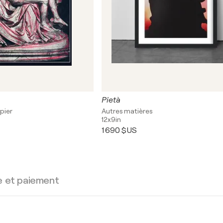
Pietà
pier
Autres matières
12x9in
1 690 $US
e et paiement