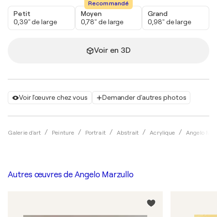
Recommandé
Petit
Moyen
Grand
0,39" de large
0,78" de large
0,98" de large
Voir en 3D
Voir l'œuvre chez vous
Demander d'autres photos
Galerie d'art
Peinture
Portrait
Abstrait
Acrylique
Angelo Mar
Autres œuvres de
Angelo Marzullo