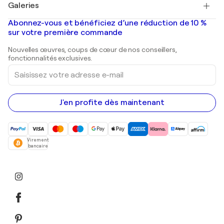
Galeries
Tableaux abstraits à vendre
Banksy
Peintures à l'huile
Mr. Brainwash
Galeries d'art en France
Abonnez-vous et bénéficiez d’une réduction de 10 %
Peintures de paysage
Shepard Fairey
Galeries d'art en Belgique
sur votre première commande
Estampes
Sculptures
Nouvelles œuvres, coups de cœur de nos conseillers,
Peintures acryliques
fonctionnalités exclusives.
Saisissez
votre
adresse
e-
mail
J'en profite dès maintenant
Virement
bancaire