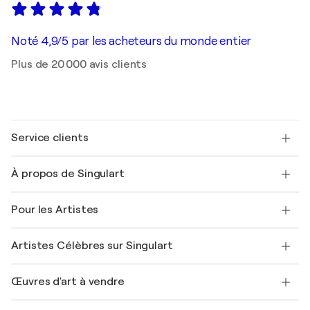
Noté 4,9/5 par les acheteurs du monde entier
Plus de 20 000 avis clients
Service clients
Nous contacter
À propos de Singulart
Expédition
Politique de retour
A propos de nous
Témoignages de clients
Pour les Artistes
FAQ
Offrir une carte cadeau
Sociétés affiliées
Rejoignez notre programme commercial
Rejoindre Singulart en tant qu'artiste
Nos artistes
Mon compte
Artistes Célèbres sur Singulart
Se connecter en tant qu'Artiste
Magazine Singulart
Protection acheteur
Emplois
+33 1 76 44 06 42
Henri Matisse
Découvrez une sélection d'art original
Œuvres d'art à vendre
Marc Chagall
Pablo Picasso
Tableaux à vendre
Salvador Dalí