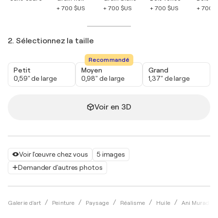
+ 700 $US
+ 700 $US
+ 700 $US
+ 700 
2. Sélectionnez la taille
Recommandé
Petit
Moyen
Grand
0,59" de large
0,98" de large
1,37" de large
Voir en 3D
Voir l'œuvre chez vous
5 images
Demander d'autres photos
Galerie d'art
Peinture
Paysage
Réalisme
Huile
Ani Muradya