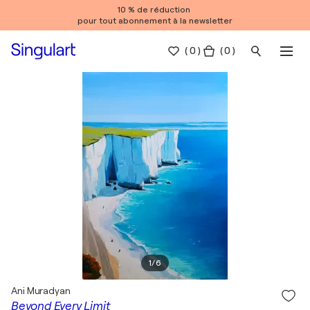
10 % de réduction
pour tout abonnement à la newsletter
(
0
)
( 0 )
1
/
6
Ani Muradyan
Beyond Every Limit