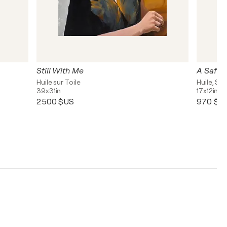
Still With Me
A Safe 
Huile sur Toile
Huile, Sty
39x31in
17x12in
2 500 $US
970 $U