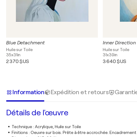
Blue Detachment
Inner Direction
Huile sur Toile
Huile sur Toile
35x31in
31x39in
2 370 $US
3 640 $US
Information
Expédition et retours
Garanti
Détails de l'œuvre
Technique
:
Acrylique, Huile sur Toile
Finitions
:
Oeuvre sur bois. Prête à être accrochée. Encadremen