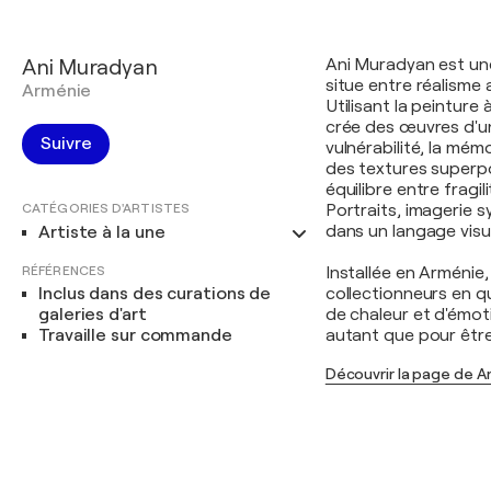
Ani Muradyan
Ani Muradyan est une
situe entre réalisme 
Arménie
Utilisant la peinture à
crée des œuvres d'un
Suivre
vulnérabilité, la mém
des textures superpo
équilibre entre fragili
CATÉGORIES D'ARTISTES
Portraits, imagerie
dans un langage visue
Artiste à la une
RÉFÉRENCES
Installée en Arménie
Inclus dans des curations de
collectionneurs en q
galeries d'art
de chaleur et d'émot
Travaille sur commande
autant que pour être 
Découvrir la page de A