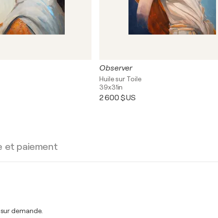
Observer
Huile sur Toile
39x31in
2 600 $US
e et paiement
t sur demande.