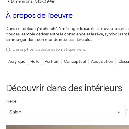
Dimensions
:
31,5x39,4in
À propos de l'oeuvre
Dans ce tableau, j'ai cherché à mélanger le surréaliste avec le serei
douces, semble dériver entre la conscience et le rêve, symbolisant la
s'immerger dans son monde intérieur
…
Lire plus
Description traduite automatiquement.
Acrylique
Huile
Portrait
Conceptuel
Abstraction
Class
Découvrir dans des intérieurs
Pièce
O
Salon