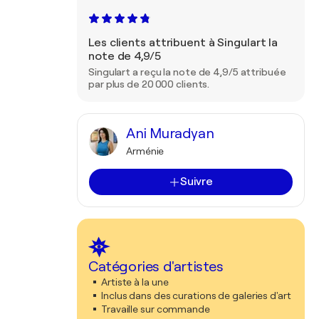
Les clients attribuent à Singulart la
note de 4,9/5
Singulart a reçu la note de 4,9/5 attribuée
par plus de 20 000 clients.
Ani Muradyan
Arménie
Suivre
Catégories d'artistes
Artiste à la une
Inclus dans des curations de galeries d'art
Travaille sur commande