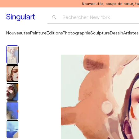
Nouveautés, coups de cœur, t
Rechercher 
New York
Photographie
Nouveautés
Peinture
Éditions
Photographie
Sculpture
Dessin
Artistes
Pop Art
Pablo Picasso