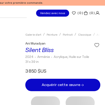
% sur votre première commande.
(
0
)
( 0 )
Vendez avec nous
Galerie d'art
Peinture
Portrait
Classique
Acryli
Ani Muradyan
Silent Bliss
2024
• Arménie
•
Acrylique, Huile sur Toile
31 x 39 in
3 850 $US
Acquérir cette œuvre