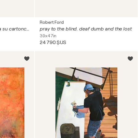
Robert Ford
Il pescatore (1992) - tempera su cartoncino - cm 70 x 50
pray to the blind. deaf dumb and the lost
39x47in
24 790 $US