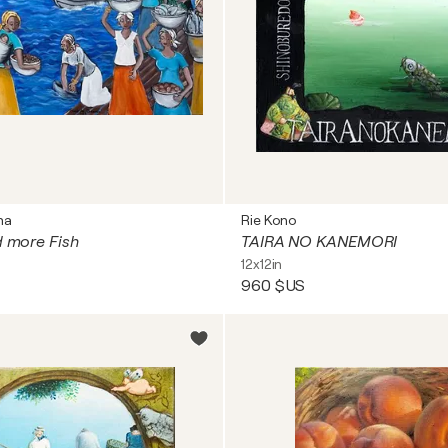
ma
Rie Kono
d more Fish
TAIRA NO KANEMORI
12x12in
960 $US