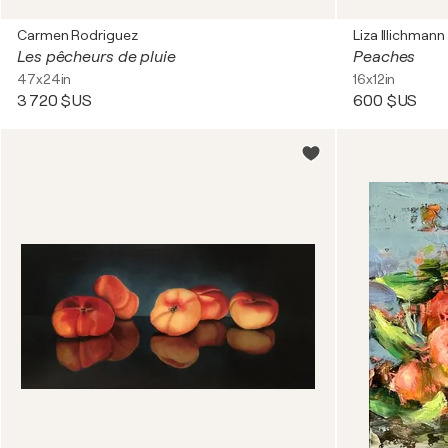
Carmen Rodriguez
Liza Illichmann
Les pêcheurs de pluie
Peaches
47x24in
16x12in
3 720 $US
600 $US