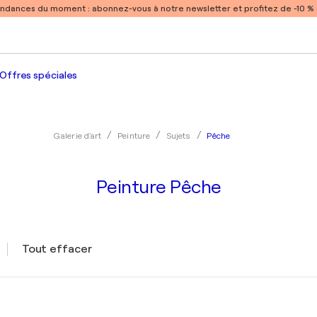
endances du moment :
abonnez-vous à notre newsletter et profitez de -10 
Offres spéciales
Pêche
Galerie d'art
Peinture
Sujets
Peinture Pêche
Tout effacer