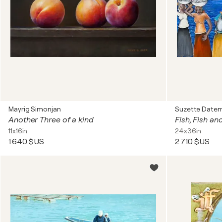
Mayrig Simonjan
Suzette Date
Another Three of a kind
Fish, Fish an
11x16in
24x36in
1 640 $US
2 710 $US