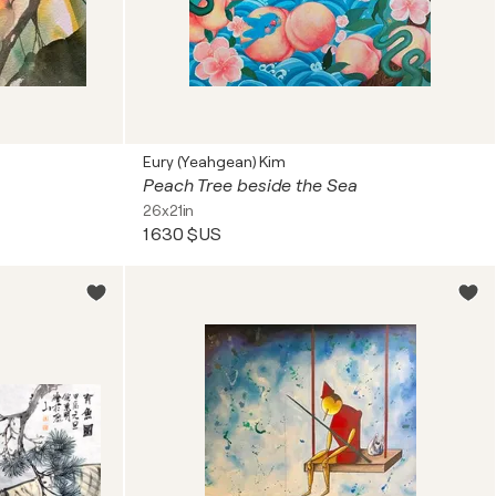
Eury (Yeahgean) Kim
Peach Tree beside the Sea
26x21in
1 630 $US