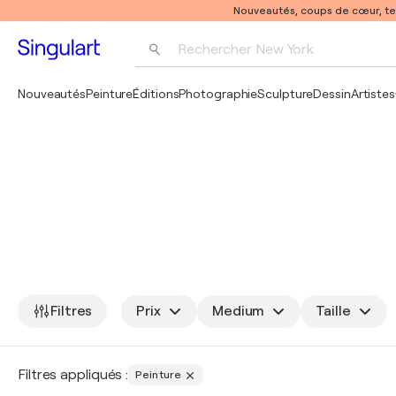
Nouveautés, coups de cœur, t
Rechercher 
New York
Photographie
Nouveautés
Peinture
Éditions
Photographie
Sculpture
Dessin
Artistes
Pop Art
Pablo Picasso
Filtres
Prix
Medium
Taille
Filtres appliqués :
Peinture