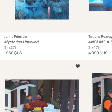
Janna Prinsloo
Tatiana Rezva
Mysteries Unveiled
34x27in
31x47in
1 960 $US
4 090 $US