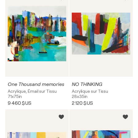
One Thousand memories
NO THINKING
Acrylique, Émail sur Tissu
Acrylique sur Tissu
71x75in
28x35in
9 460 $US
2 120 $US