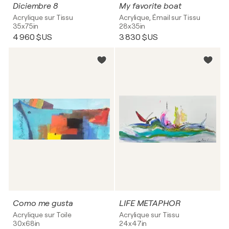
Diciembre 8
My favorite boat
Acrylique sur Tissu
Acrylique, Émail sur Tissu
35x75in
28x35in
4 960 $US
3 830 $US
Como me gusta
LIFE METAPHOR
Acrylique sur Toile
Acrylique sur Tissu
30x68in
24x47in