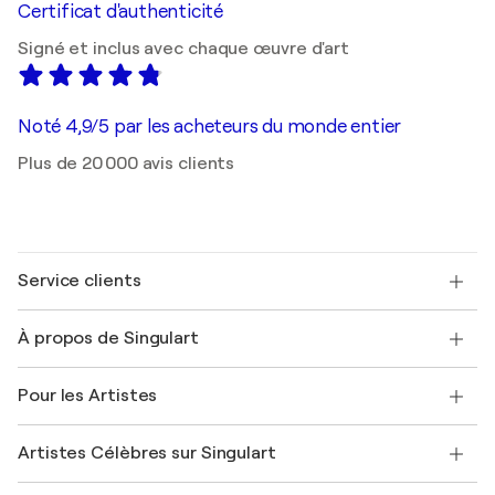
Certificat d'authenticité
Signé et inclus avec chaque œuvre d'art
Noté 4,9/5 par les acheteurs du monde entier
Plus de 20 000 avis clients
Service clients
Nous contacter
À propos de Singulart
Expédition
Politique de retour
A propos de nous
Témoignages de clients
Pour les Artistes
FAQ
Offrir une carte cadeau
Sociétés affiliées
Rejoignez notre programme commercial
Rejoindre Singulart en tant qu'artiste
Nos artistes
Mon compte
Artistes Célèbres sur Singulart
Se connecter en tant qu'Artiste
Magazine Singulart
Protection acheteur
Emplois
+33 1 76 44 06 42
Henri Matisse