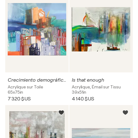
Crecimiento demográfico
Is that enough
Acrylique sur Toile
Acrylique, Émail sur Tissu
65x75in
39x51in
7 320 $US
4 140 $US