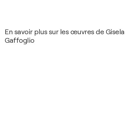
Argentine
2014
A la deriva / Centro Cultural Borges - Buenos Aires,
Argentine
En savoir plus sur les œuvres de Gisela
2012
Gaffoglio
INQUIETA / MODENA DESIGN - BUENOS AIRES,
Argentine