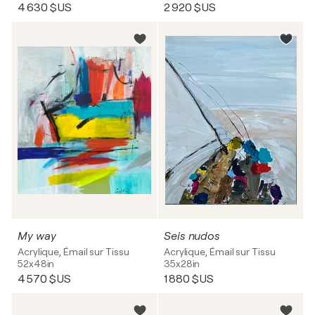
4 630 $US
2 920 $US
My way
Seis nudos
Acrylique, Émail sur Tissu
Acrylique, Émail sur Tissu
52x48in
35x28in
4 570 $US
1 880 $US