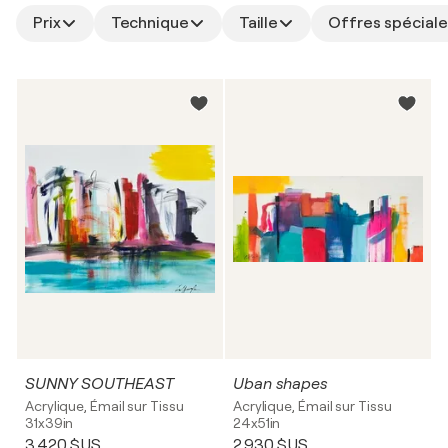
Prix
Technique
Taille
Offres spéciale
SUNNY SOUTHEAST
Uban shapes
Acrylique, Émail sur Tissu
Acrylique, Émail sur Tissu
31x39in
24x51in
3 420 $US
2 930 $US