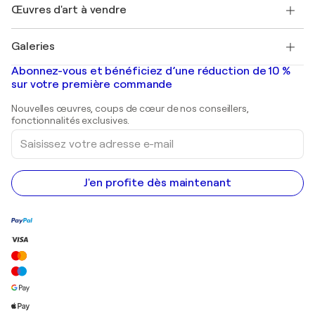
Découvrez une sélection d'art original
Œuvres d'art à vendre
Marc Chagall
Pablo Picasso
Tableaux à vendre
Salvador Dalí
Galeries
Tableaux abstraits à vendre
Banksy
Peintures à l'huile
Mr. Brainwash
Galeries d'art en France
Abonnez-vous et bénéficiez d’une réduction de 10 %
Peintures de paysage
Shepard Fairey
Galeries d'art en Belgique
sur votre première commande
Estampes
Sculptures
Nouvelles œuvres, coups de cœur de nos conseillers,
Peintures acryliques
fonctionnalités exclusives.
Saisissez
votre
adresse
e-
mail
J'en profite dès maintenant