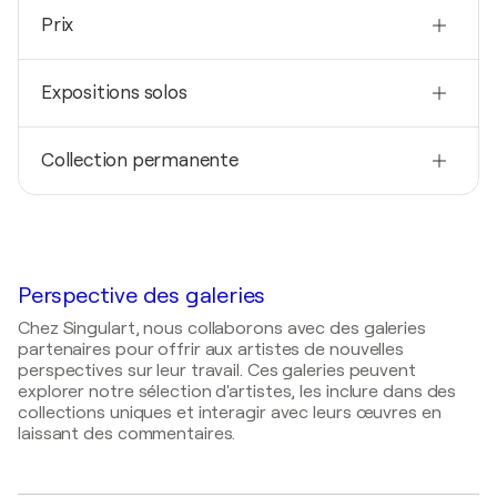
Nationalité
Prix
Argentine
Né(e) en
2016
1966
Expositions solos
Bienal de Arte Contemporáneo Argentina.-
Mención en pintura- Buenos Aires, Argentine
Techniques
2025
Peintre
2014
Collection permanente
Alma de Río / Bella Gallery - Martínez, Provincia de
Salon Mauricio Alghieri- Mención en pintura- San
Buenos Aires, Argentine
Isidro, Argentine
2017
2018
Estado Nacional Argentino (obra La Argentina),
Imperfecta / Centro Cultural Borges - Buenos
Argentine
Aires, Argentine
Perspective des galeries
2017
Memorias Urbanas / Centro Cultural Borges -
Chez Singulart, nous collaborons avec des galeries
Buenos Aires, Argentine
partenaires pour offrir aux artistes de nouvelles
perspectives sur leur travail. Ces galeries peuvent
2016
explorer notre sélection d'artistes, les inclure dans des
Tiempo / Centro Cultural Borges - Buenos Aires,
collections uniques et interagir avec leurs œuvres en
Argentine
laissant des commentaires.
2015
Perfumes / Centro Cultural Borges - Buenos Aires,