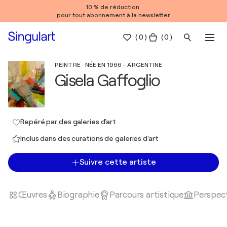
10 % de réduction
pour tout abonnement à la newsletter
(
0
)
( 0 )
PEINTRE · NÉE EN 1966 - ARGENTINE
Gisela Gaffoglio
Repéré par des galeries d'art
Inclus dans des curations de galeries d'art
Suivre cette artiste
Œuvres
Biographie
Parcours artistique
Perspect