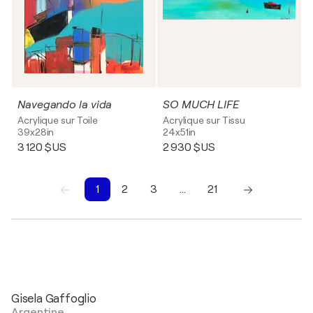
Navegando la vida
SO MUCH LIFE
Acrylique sur Toile
Acrylique sur Tissu
39x28in
24x51in
3 120 $US
2 930 $US
1
2
3
…
21
1
2
3
4
5
6
7
8
9
10
Gisela Gaffoglio
Argentine