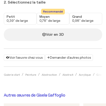
2. Sélectionnez la taille
Recommandé
Petit
Moyen
Grand
0,39" de large
0,78" de large
0,98" de large
Voir en 3D
Voir l'œuvre chez vous
Demander d'autres photos
Galerie d'art
Peinture
Abstraction
Abstrait
Acrylique
Gisela 
Autres œuvres de
Gisela Gaffoglio