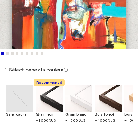
1. Sélectionnez la couleur
Recommandé
Sans cadre
Grain noir
Grain blanc
Bois foncé
Bois cla
+ 1 600 $US
+ 1 600 $US
+ 1 600 $US
+ 1 600