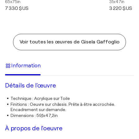
65x75in
31x47in
7 330 $US
3 220 $US
Voir toutes les œuvres de Gisela Gaffoglio
Information
Détails de l'œuvre
Technique
:
Acrylique sur Toile
Finitions
:
Oeuvre sur châssis. Prête à être accrochée.
Encadrement sur demande.
Dimensions
:
59,1x47,2in
À propos de l'oeuvre