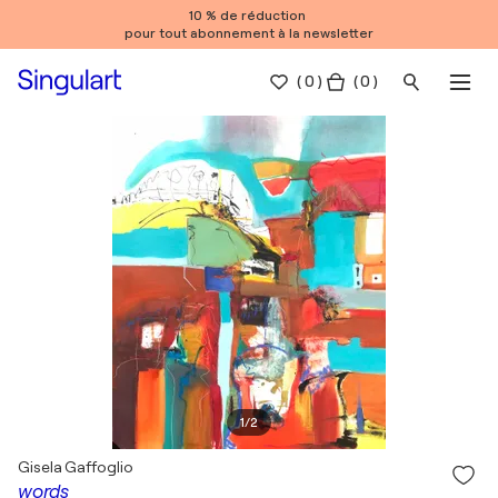
10 % de réduction
pour tout abonnement à la newsletter
(
0
)
( 0 )
1
/
2
Gisela Gaffoglio
words