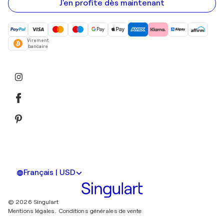
mail
J'en profite dès maintenant
Virement
bancaire
Français | USD
© 2026 Singulart
Mentions légales.
Conditions générales de vente