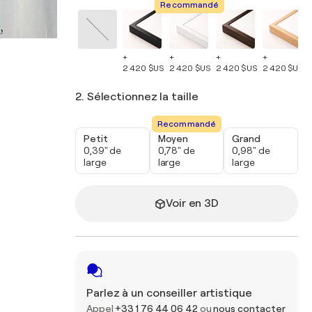
Recommandé
+
+
+
+
2 420 $US
2 420 $US
2 420 $US
2 420 $US
2. Sélectionnez la taille
Recommandé
Petit
Moyen
Grand
0,39" de
0,78" de
0,98" de
large
large
large
Voir en 3D
Parlez à un conseiller artistique
Appel
+33 1 76 44 06 42
ou
nous contacter