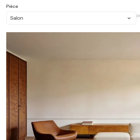
Pièce
O
Salon