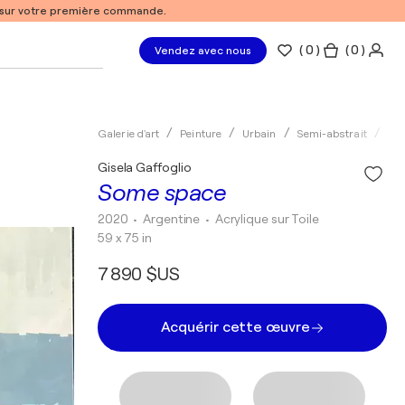
% sur votre première commande.
(
0
)
( 0 )
Vendez avec nous
Galerie d'art
Peinture
Urbain
Semi-abstrait
Acr
Gisela Gaffoglio
Some space
2020
• Argentine
•
Acrylique sur Toile
59 x 75 in
7 890 $US
Acquérir cette œuvre