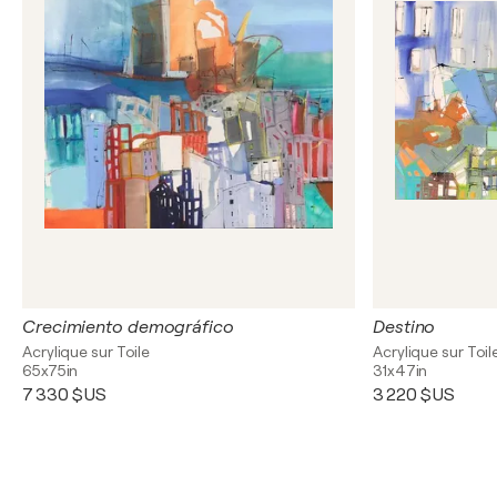
Crecimiento demográfico
Destino
Acrylique sur Toile
Acrylique sur Toil
65x75in
31x47in
7 330 $US
3 220 $US