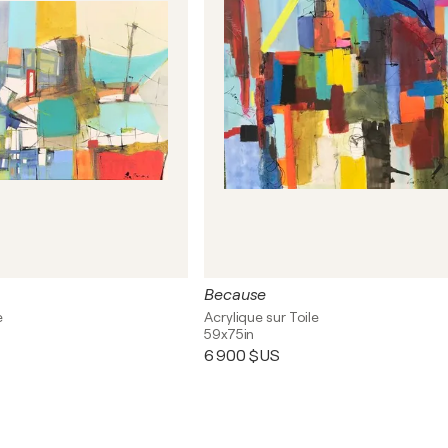
Because
e
Acrylique sur Toile
59x75in
6 900 $US