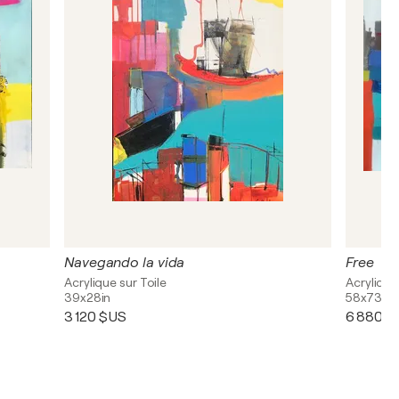
Navegando la vida
Free
Acrylique sur Toile
Acrylique
39x28in
58x73in
3 120 $US
6 880 $