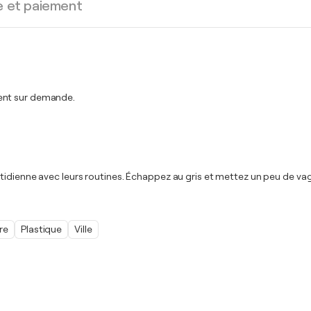
e et paiement
ment sur demande.
tidienne avec leurs routines. Échappez au gris et mettez un peu de vag
re
Plastique
Ville