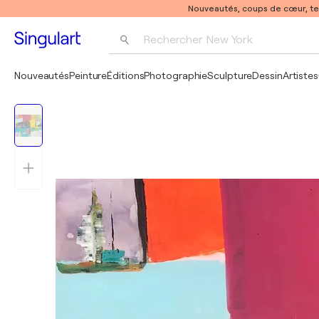
Nouveautés, coups de cœur, t
Rechercher 
New York
Photographie
Nouveautés
Peinture
Éditions
Photographie
Sculpture
Dessin
Artistes
Pop Art
Pablo Picasso