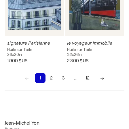
signature Parisienne
le voyageur immobile
Huile sur Toile
Huile sur Toile
26x20in
32x26in
1 900 $US
2 300 $US
1
2
3
…
12
1
2
3
4
5
6
7
8
9
10
Jean-Michel Yon
France