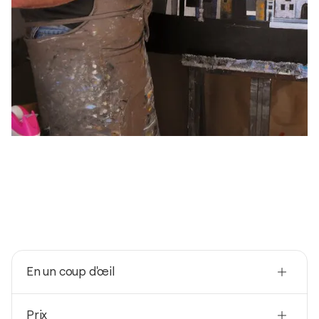
En un coup d'œil
Nationalité
Prix
France