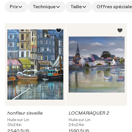
Prix
Technique
Taille
Offres spéciale
honfleur s'eveille
LOCMARIAQUER 2
Huile sur Lin
Huile sur Lin
31x24in
24x24in
2 540 $US
1 590 $US