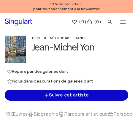
10 % de réduction
pour tout abonnement à la newsletter
(
0
)
( 0 )
PEINTRE · NÉ EN 1946 - FRANCE
Jean-Michel Yon
Repéré par des galeries d'art
Inclus dans des curations de galeries d'art
Suivre cet artiste
Œuvres
Biographie
Parcours artistique
Perspect