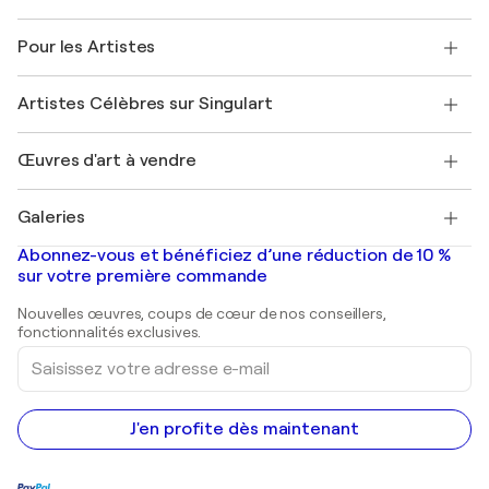
Politique de retour
A propos de nous
Témoignages de clients
Pour les Artistes
FAQ
Offrir une carte cadeau
Sociétés affiliées
Rejoignez notre programme commercial
Rejoindre Singulart en tant qu'artiste
Nos artistes
Mon compte
Artistes Célèbres sur Singulart
Se connecter en tant qu'Artiste
Magazine Singulart
Protection acheteur
Emplois
+33 1 76 44 06 42
Henri Matisse
Découvrez une sélection d'art original
Œuvres d'art à vendre
Marc Chagall
Pablo Picasso
Tableaux à vendre
Salvador Dalí
Galeries
Tableaux abstraits à vendre
Banksy
Peintures à l'huile
Mr. Brainwash
Galeries d'art en France
Abonnez-vous et bénéficiez d’une réduction de 10 %
Peintures de paysage
Shepard Fairey
Galeries d'art en Belgique
sur votre première commande
Estampes
Sculptures
Nouvelles œuvres, coups de cœur de nos conseillers,
Peintures acryliques
fonctionnalités exclusives.
Saisissez
votre
adresse
e-
mail
J'en profite dès maintenant