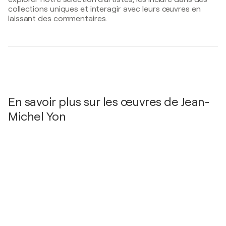
2012
collections uniques et interagir avec leurs œuvres en
expo barbizon 2012 / BARBIZON - barbizon, France
laissant des commentaires.
2011
Artistes français / paris - paris, France
2000
nombeuses / paris - paris, France
1992
Peinture / galerie empreinte - paris, France
En savoir plus sur les œuvres de Jean-
Michel Yon