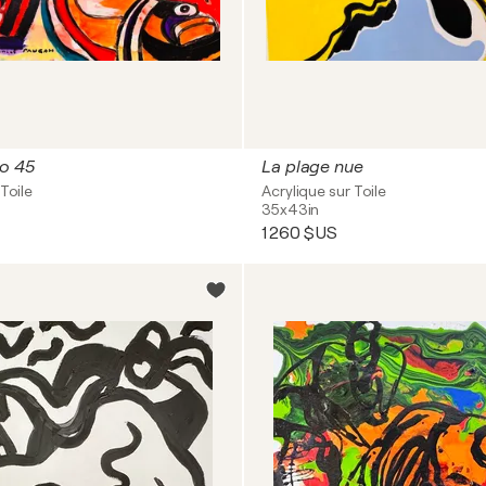
o 45
La plage nue
Toile
Acrylique sur Toile
35x43in
1 260 $US