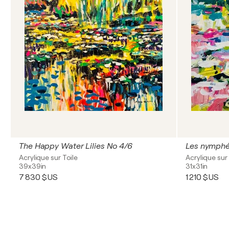
The Happy Water Lilies No 4/6
Les nymphé
Acrylique sur Toile
Acrylique sur 
39x39in
31x31in
7 830 $US
1 210 $US