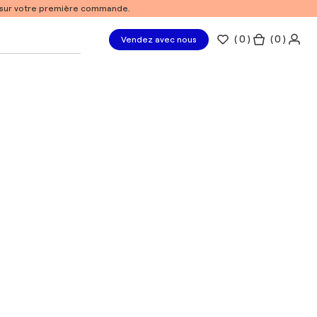
% sur votre première commande.
(
0
)
( 0 )
Vendez avec nous