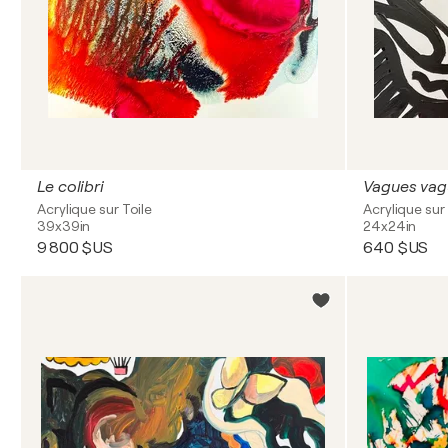
Le colibri
Vagues vag
Acrylique sur Toile
Acrylique sur 
39x39in
24x24in
9 800 $US
640 $US