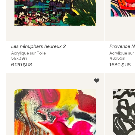
Les nénuphars heureux 2
Provence N
Acrylique sur Toile
Acrylique sur 
39x39in
46x35in
6 120 $US
1 680 $US