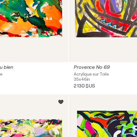
du bien
Provence No 69
le
Acrylique sur Toile
35x46in
2 130 $US