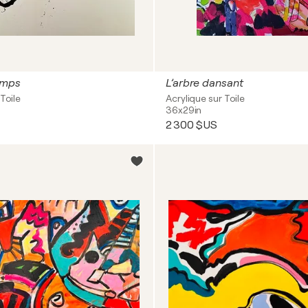
emps
L’arbre dansant
Toile
Acrylique sur Toile
36x29in
2 300 $US