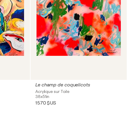
Le champ de coquelicots
Acrylique sur Toile
38x51in
1 570 $US