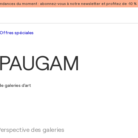
endances du moment :
abonnez-vous à notre newsletter et profitez de -10 
Offres spéciales
l PAUGAM
e galeries d'art
erspective des galeries