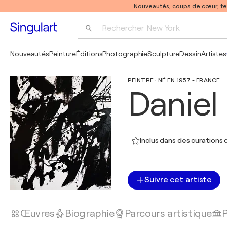
Nouveautés, coups de cœur, t
Rechercher 
New York
Photographie
Nouveautés
Peinture
Éditions
Photographie
Sculpture
Dessin
Artistes
Pop Art
PEINTRE · NÉ EN 1957 - FRANCE
Pablo Picasso
Danie
Inclus dans des curations d
Suivre cet artiste
Œuvres
Biographie
Parcours artistique
P