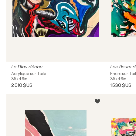
Le Dieu déchu
Les fleurs 
Acrylique sur Toile
Encre sur Toi
35x46in
35x46in
2 010 $US
1 530 $US