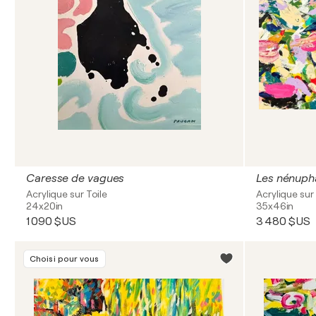
Caresse de vagues
Les nénupha
Acrylique sur Toile
Acrylique sur 
24x20in
35x46in
1 090 $US
3 480 $US
Choisi pour vous