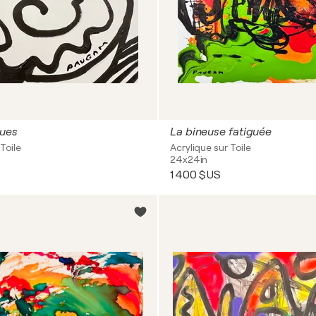
ues
La bineuse fatiguée
Toile
Acrylique sur Toile
24x24in
1 400 $US