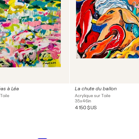
as à Léa
La chute du ballon
Toile
Acrylique sur Toile
35x46in
4 150 $US