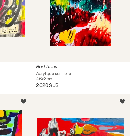
Red trees
Acrylique sur Toile
46x35in
2 620 $US