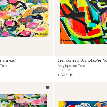
rs à midi
Les roches indomptables N
Toile
Acrylique sur Toile
24x24in
1 130 $US