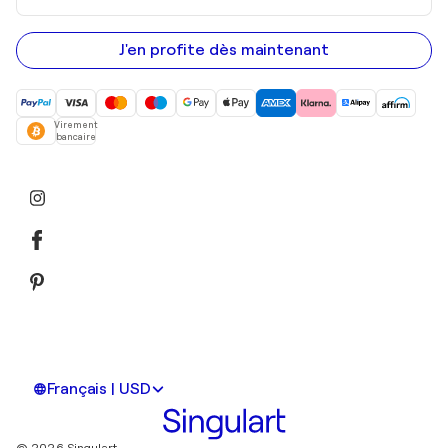
adresse
e-
mail
J'en profite dès maintenant
Virement
bancaire
Français | USD
© 2026 Singulart