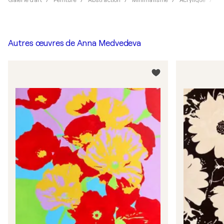
Galerie d'art
Peinture
Abstraction
Minimalisme
Acrylique
An
Autres œuvres de
Anna Medvedeva