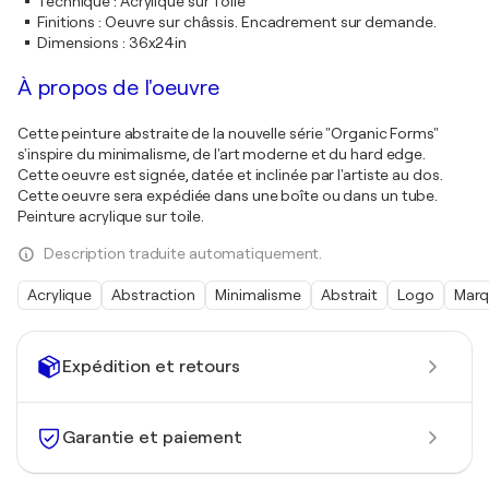
Technique
:
Acrylique sur Toile
Finitions
:
Oeuvre sur châssis. Encadrement sur demande.
Dimensions
:
36x24in
À propos de l'oeuvre
Cette peinture abstraite de la nouvelle série "Organic Forms"
s'inspire du minimalisme, de l'art moderne et du hard edge.
Cette oeuvre est signée, datée et inclinée par l'artiste au dos.
Cette oeuvre sera expédiée dans une boîte ou dans un tube.
Peinture acrylique sur toile.
Description traduite automatiquement.
Acrylique
Abstraction
Minimalisme
Abstrait
Logo
Mar
Expédition et retours
Garantie et paiement