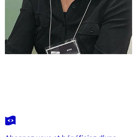
ANNA MEDVEDEVA
Organic forms R36
1 920 $US
Faire une offre
Acquérir