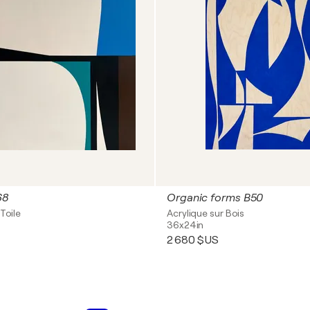
68
Organic forms B50
Toile
Acrylique sur Bois
36x24in
2 680 $US