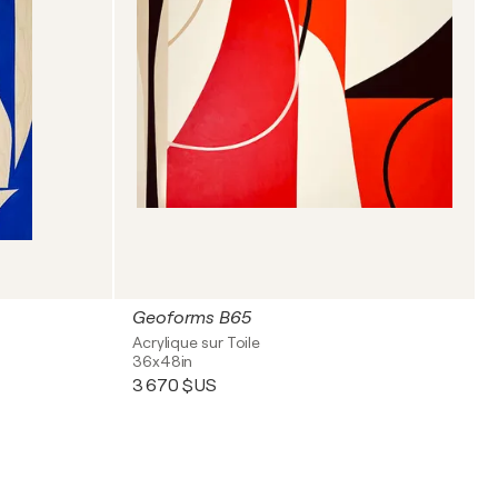
Geoforms B65
Acrylique sur Toile
36x48in
3 670 $US