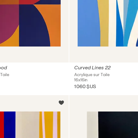
ood
Curved Lines 22
Toile
Acrylique sur Toile
16x16in
1 060 $US