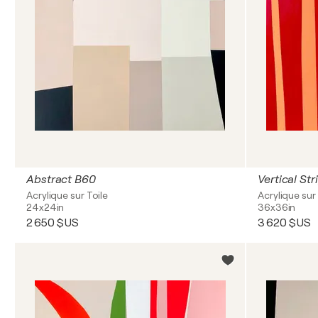
Abstract B60
Vertical Str
Acrylique sur Toile
Acrylique sur 
24x24in
36x36in
2 650 $US
3 620 $US