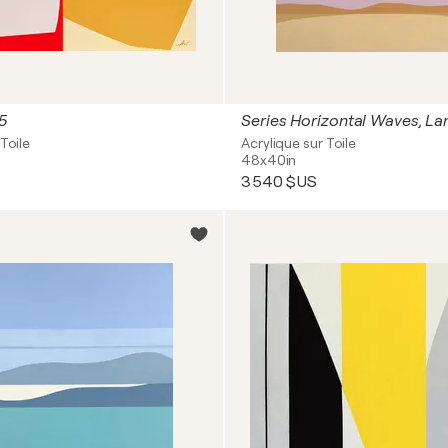
5
Series Horizontal Waves, L
Toile
Acrylique sur Toile
48x40in
3 540 $US