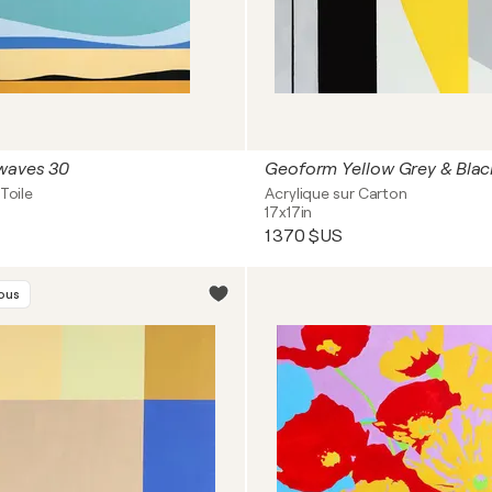
 waves 30
Geoform Yellow Grey & Blac
Toile
Acrylique sur Carton
17x17in
1 370 $US
vous