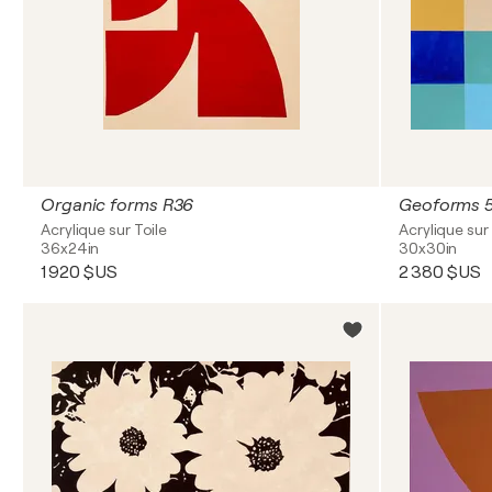
Organic forms R36
Geoforms 
Acrylique sur Toile
Acrylique sur 
36x24in
30x30in
1 920 $US
2 380 $US