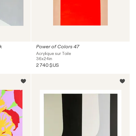
k
Power of Colors 47
Acrylique sur Toile
36x24in
2 740 $US