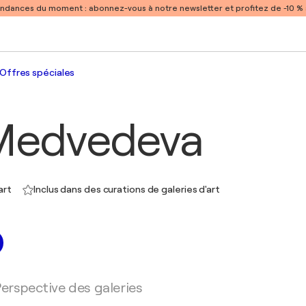
endances du moment :
abonnez-vous à notre newsletter et profitez de -10 
Offres spéciales
Medvedeva
art
Inclus dans des curations de galeries d'art
erspective des galeries