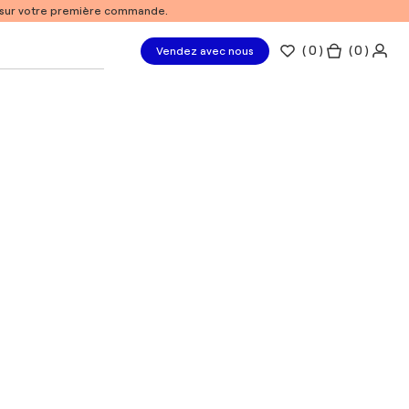
% sur votre première commande.
(
0
)
( 0 )
Vendez avec nous