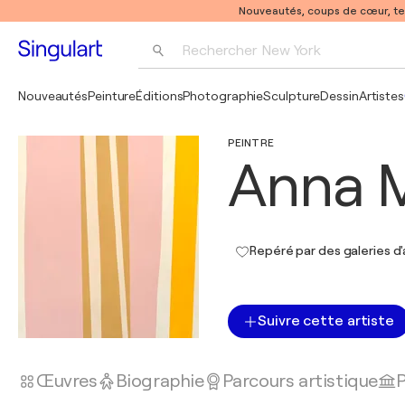
Nouveautés, coups de cœur, t
Rechercher 
New York
Photographie
Nouveautés
Peinture
Éditions
Photographie
Sculpture
Dessin
Artistes
Pop Art
PEINTRE
Pablo Picasso
Anna 
Repéré par des galeries d'
Suivre cette artiste
Œuvres
Biographie
Parcours artistique
P