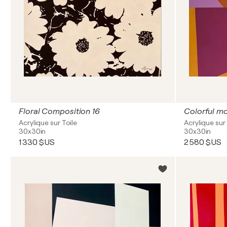
Floral Composition 16
Colorful m
Acrylique sur Toile
Acrylique sur 
30x30in
30x30in
1 330 $US
2 580 $US