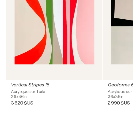
Vertical Stripes 15
Geoforms 
Acrylique sur Toile
Acrylique sur 
36x36in
36x36in
3 620 $US
2 990 $US