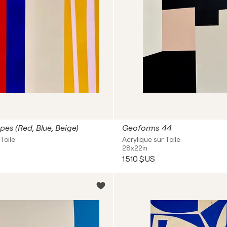
ipes (Red, Blue, Beige)
Geoforms 44
Toile
Acrylique sur Toile
28x22in
1 510 $US