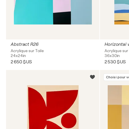
Abstract R26
Horizontal
Acrylique sur Toile
Acrylique sur 
24x24in
36x30in
2 650 $US
2 530 $US
Choisi pour 