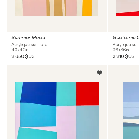
Summer Mood
Geoforms 1
Acrylique sur Toile
Acrylique sur 
40x40in
36x36in
3 650 $US
3 310 $US