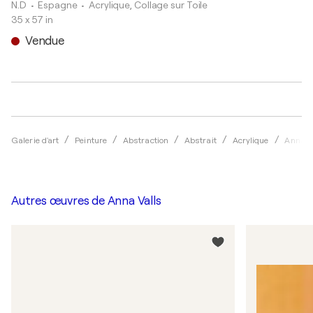
N.D
• Espagne
•
Acrylique, Collage sur Toile
35 x 57 in
Vendue
Galerie d'art
Peinture
Abstraction
Abstrait
Acrylique
Anna V
Autres œuvres de
Anna Valls