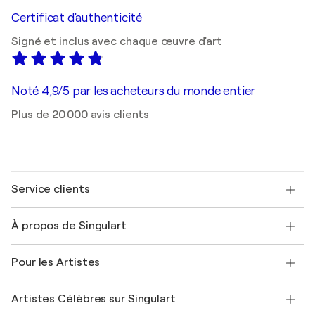
Certificat d'authenticité
Signé et inclus avec chaque œuvre d'art
Noté 4,9/5 par les acheteurs du monde entier
Plus de 20 000 avis clients
Service clients
Nous contacter
À propos de Singulart
Expédition
Politique de retour
A propos de nous
Témoignages de clients
Pour les Artistes
FAQ
Offrir une carte cadeau
Sociétés affiliées
Rejoignez notre programme commercial
Rejoindre Singulart en tant qu'artiste
Nos artistes
Mon compte
Artistes Célèbres sur Singulart
Se connecter en tant qu'Artiste
Magazine Singulart
Protection acheteur