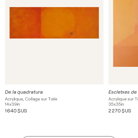
De la quadratura
Escletxes de
Acrylique, Collage sur Toile
Acrylique sur T
14x39in
35x35in
1 640 $US
2 270 $US