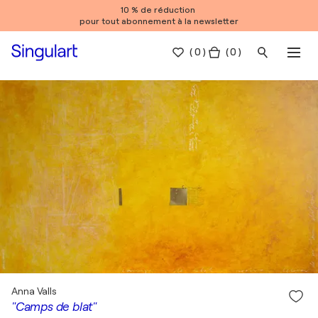
10 % de réduction
pour tout abonnement à la newsletter
(
0
)
( 0 )
Anna Valls
"Camps de blat"