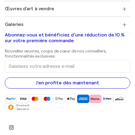
Emplois
+33 1 76 44 06 42
Henri Matisse
Découvrez une sélection d'art original
Œuvres d'art à vendre
Marc Chagall
Pablo Picasso
Tableaux à vendre
Salvador Dalí
Galeries
Tableaux abstraits à vendre
Banksy
Peintures à l'huile
Mr. Brainwash
Galeries d'art en France
Abonnez-vous et bénéficiez d’une réduction de 10 %
Peintures de paysage
Shepard Fairey
Galeries d'art en Belgique
sur votre première commande
Estampes
Sculptures
Nouvelles œuvres, coups de cœur de nos conseillers,
Peintures acryliques
fonctionnalités exclusives.
Saisissez
votre
adresse
e-
mail
J'en profite dès maintenant
Virement
bancaire