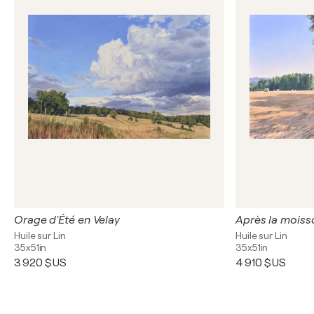
Orage d'Été en Velay
Après la moiss
Huile sur Lin
Huile sur Lin
35x51in
35x51in
3 920 $US
4 910 $US