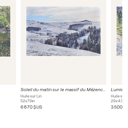
Soleil du matin sur le massif du Mézenc enneigé
Huile sur Lin
Huile sur 
52x79in
29x43in
6 870 $US
3 500 $