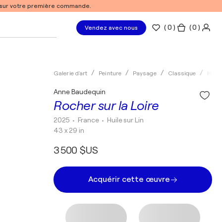
% sur votre première commande.
(
0
)
( 0 )
Vendez avec nous
Galerie d'art
Peinture
Paysage
Classique
Huile
Anne Baudequin
Rocher sur la Loire
2025
• France
•
Huile sur Lin
43 x 29 in
3 500 $US
Acquérir cette œuvre