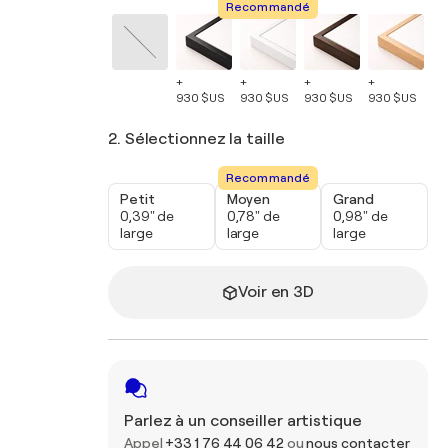
Recommandé
+
+
+
+
+
930 $US
930 $US
930 $US
930 $US
93
2. Sélectionnez la taille
Recommandé
Petit
Moyen
Grand
0,39" de
0,78" de
0,98" de
large
large
large
Voir en 3D
Parlez à un conseiller artistique
Appel
+33 1 76 44 06 42
ou
nous contacter