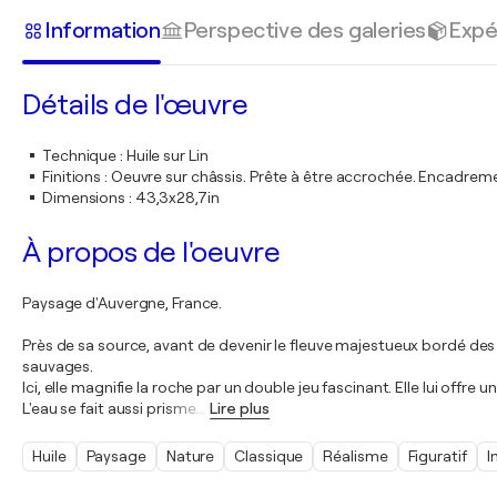
Information
Perspective des galeries
Expé
Détails de l'œuvre
Technique
:
Huile sur Lin
Finitions
:
Oeuvre sur châssis. Prête à être accrochée. Encadre
Dimensions
:
43,3x28,7in
À propos de l'oeuvre
Paysage d'Auvergne, France.
Près de sa source, avant de devenir le fleuve majestueux bordé des 
sauvages.
Ici, elle magnifie la roche par un double jeu fascinant. Elle lui off
L'eau se fait aussi prisme.
…
Lire plus
Huile
Paysage
Nature
Classique
Réalisme
Figuratif
I