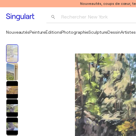
Nouveautés, coups de cœur, t
Rechercher 
New York
Photographie
Nouveautés
Peinture
Éditions
Photographie
Sculpture
Dessin
Artistes
Pop Art
Pablo Picasso