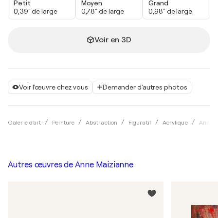
Petit
Moyen
Grand
0,39" de large
0,78" de large
0,98" de large
Voir en 3D
Voir l'œuvre chez vous
Demander d'autres photos
Galerie d'art
Peinture
Abstraction
Figuratif
Acrylique
Anne M
Autres œuvres de
Anne Maizianne