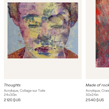
Thoughts
Made of roc
Acrylique, Collage sur Toile
Acrylique, Craie
24x30in
30x24in
2 120 $US
2 540 $US