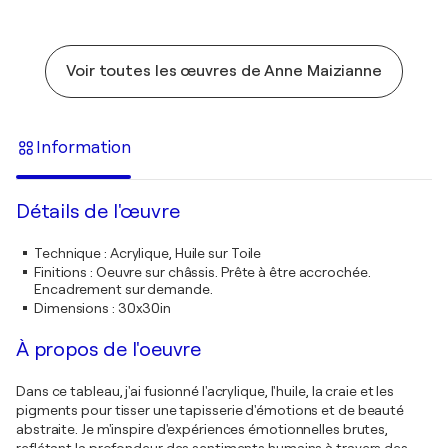
Voir toutes les œuvres de Anne Maizianne
Information
Détails de l'œuvre
Technique
:
Acrylique, Huile sur Toile
Finitions
:
Oeuvre sur châssis. Prête à être accrochée.
Encadrement sur demande.
Dimensions
:
30x30in
À propos de l'oeuvre
Dans ce tableau, j'ai fusionné l'acrylique, l'huile, la craie et les
pigments pour tisser une tapisserie d'émotions et de beauté
abstraite. Je m'inspire d'expériences émotionnelles brutes,
reflétant la profondeur des sentiments humains à travers des