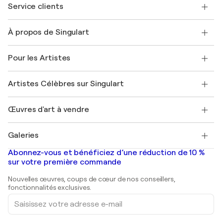
Service clients
Nous contacter
À propos de Singulart
Expédition
Politique de retour
A propos de nous
Témoignages de clients
Pour les Artistes
FAQ
Offrir une carte cadeau
Sociétés affiliées
Rejoignez notre programme commercial
Rejoindre Singulart en tant qu'artiste
Nos artistes
Mon compte
Artistes Célèbres sur Singulart
Se connecter en tant qu'Artiste
Magazine Singulart
Protection acheteur
Emplois
+33 1 76 44 06 42
Henri Matisse
Découvrez une sélection d'art original
Œuvres d'art à vendre
Marc Chagall
Pablo Picasso
Tableaux à vendre
Salvador Dalí
Galeries
Tableaux abstraits à vendre
Banksy
Peintures à l'huile
Mr. Brainwash
Galeries d'art en France
Abonnez-vous et bénéficiez d’une réduction de 10 %
Peintures de paysage
Shepard Fairey
Galeries d'art en Belgique
sur votre première commande
Estampes
Sculptures
Nouvelles œuvres, coups de cœur de nos conseillers,
Peintures acryliques
fonctionnalités exclusives.
Saisissez
votre
adresse