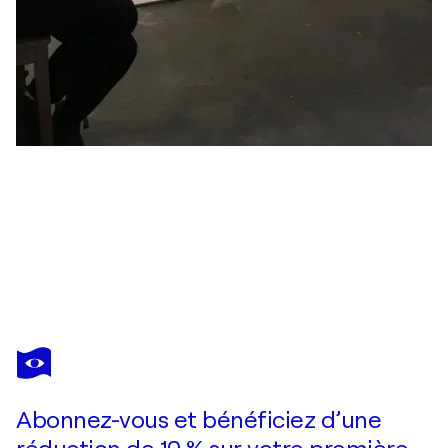
ANNE MAIZIANNE
Cotton wool
2 260 $US
Faire une offre
Acquérir
Abonnez-vous et bénéficiez d’une