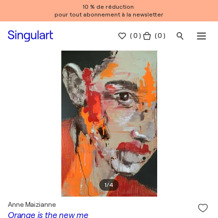
10 % de réduction
pour tout abonnement à la newsletter
(
0
)
( 0 )
1
/
4
Anne Maizianne
Orange is the new me