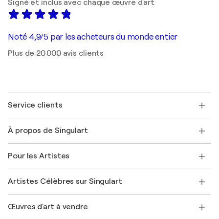
Signé et inclus avec chaque œuvre d'art
Noté 4,9/5 par les acheteurs du monde entier
Plus de 20 000 avis clients
Service clients
Nous contacter
À propos de Singulart
Expédition
Politique de retour
A propos de nous
Témoignages de clients
Pour les Artistes
FAQ
Offrir une carte cadeau
Sociétés affiliées
Rejoignez notre programme commercial
Rejoindre Singulart en tant qu'artiste
Nos artistes
Mon compte
Artistes Célèbres sur Singulart
Se connecter en tant qu'Artiste
Magazine Singulart
Protection acheteur
Emplois
+33 1 76 44 06 42
Henri Matisse
Découvrez une sélection d'art original
Œuvres d'art à vendre
Marc Chagall
Pablo Picasso