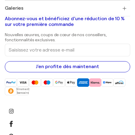
Tableaux à vendre
Salvador Dalí
Galeries
Tableaux abstraits à vendre
Banksy
Peintures à l'huile
Mr. Brainwash
Galeries d'art en France
Abonnez-vous et bénéficiez d’une réduction de 10 %
Peintures de paysage
Shepard Fairey
Galeries d'art en Belgique
sur votre première commande
Estampes
Sculptures
Nouvelles œuvres, coups de cœur de nos conseillers,
Peintures acryliques
fonctionnalités exclusives.
Saisissez
votre
adresse
e-
mail
J'en profite dès maintenant
Virement
bancaire