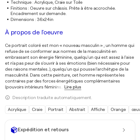
Technique
:
Acrylique, Craie sur Toile
Finitions
:
Oeuvre sur châssis. Prête à être accrochée.
Encadrement sur demande.
Dimensions
:
36x24in
À propos de l'oeuvre
Ce portrait coloré est mon « nouveau masculin » ; un homme qui
refuse de se conformer aux normes de la masculinité en
embrassant son énergie féminine, quelqu'un qui est assez à l'aise
et n'a pas peur de s'ouvrir à ses émotions (bien nécessaire pour
des raisons mentales..), quelqu'un qui pousse l'archétype de la
masculinité. Dans cette peinture, cet homme représente les
contraires par des forces énergétiques complémentaires
(pouvoirs intérieurs féminins
…
Lire plus
Description traduite automatiquement.
Acrylique
Craie
Portrait
Abstrait
Affiche
Orange
œuv
Expédition et retours