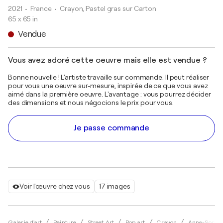
2021
• France
•
Crayon, Pastel gras sur Carton
65 x 65 in
Vendue
Vous avez adoré cette oeuvre mais elle est vendue ?
Bonne nouvelle ! L'artiste travaille sur commande. Il peut réaliser
pour vous une oeuvre sur-mesure, inspirée de ce que vous avez
aimé dans la première oeuvre. L'avantage : vous pourrez décider
des dimensions et nous négocions le prix pour vous.
Je passe commande
Voir l'œuvre chez vous
17 images
Galerie d'art
Peinture
Street Art
Pop art
Crayon
Anne-Sophie