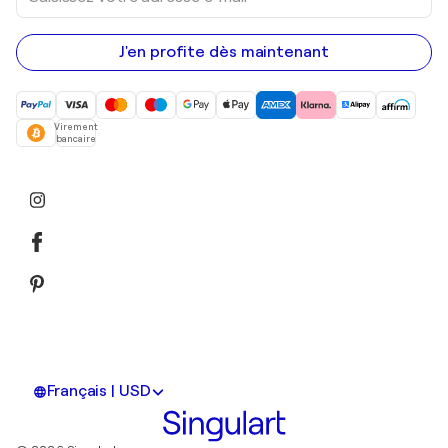
votre
adresse
e-
mail
J'en profite dès maintenant
Virement
bancaire
Français | USD