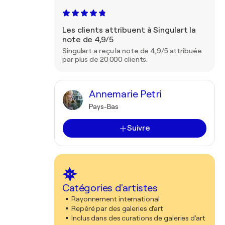
Les clients attribuent à Singulart la
note de 4,9/5
Singulart a reçu la note de 4,9/5 attribuée
par plus de 20 000 clients.
Annemarie Petri
Pays-Bas
Suivre
Catégories d'artistes
Rayonnement international
Repéré par des galeries d'art
Inclus dans des curations de galeries d'art