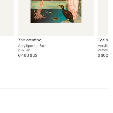
The creation
The me
Acrylique sur Bois
Acrylique
39x31in
26x20in
6 480 $US
2 680 $