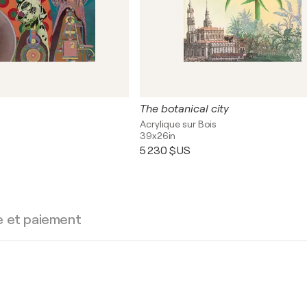
The botanical city
s
Acrylique sur Bois
39x26in
5 230 $US
e et paiement