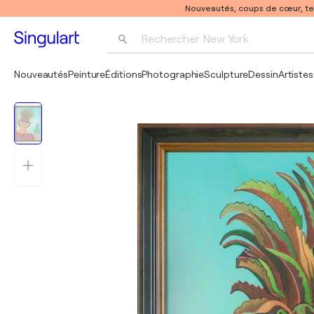
Nouveautés, coups de cœur, t
Rechercher 
New York
Photographie
Nouveautés
Peinture
Éditions
Photographie
Sculpture
Dessin
Artistes
Pop Art
Pablo Picasso