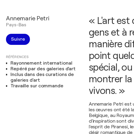
Annemarie Petri
« L'art est
Pays-Bas
gens et à r
Suivre
manière di
point quel
RÉFÉRENCES
Rayonnement international
spécial, o
Repéré par des galeries d'art
Inclus dans des curations de
montrer la 
galeries d'art
Travaille sur commande
vivons. »
Annemarie Petri est 
les œuvres ont été la
Belgique, au Royaume
d'inspiration sont d
l'esprit de Piranesi, l
désir romantique de c