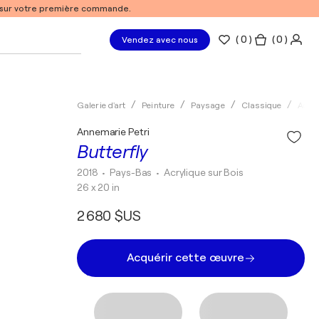
% sur votre première commande.
(
0
)
( 0 )
Vendez avec nous
Galerie d'art
Peinture
Paysage
Classique
Acryl
Annemarie Petri
Butterfly
2018
• Pays-Bas
•
Acrylique sur Bois
26 x 20 in
2 680 $US
Acquérir cette œuvre