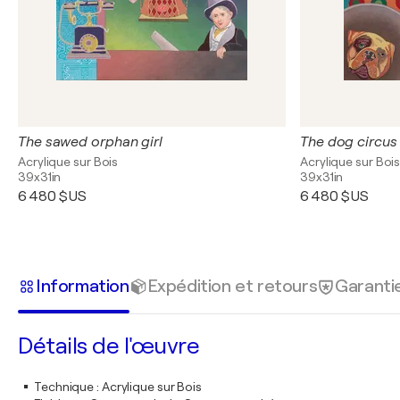
The sawed orphan girl
The dog circus
Acrylique sur Bois
Acrylique sur Boi
39x31in
39x31in
6 480 $US
6 480 $US
Information
Expédition et retours
Garanti
Détails de l'œuvre
Technique
:
Acrylique sur Bois