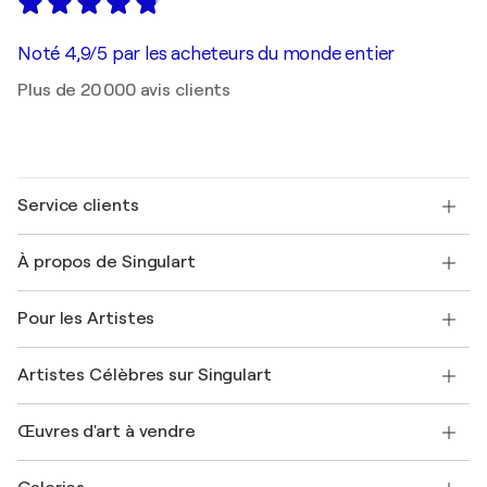
Noté 4,9/5 par les acheteurs du monde entier
Plus de 20 000 avis clients
Service clients
Nous contacter
À propos de Singulart
Expédition
Politique de retour
A propos de nous
Témoignages de clients
Pour les Artistes
FAQ
Offrir une carte cadeau
Sociétés affiliées
Rejoignez notre programme commercial
Rejoindre Singulart en tant qu'artiste
Nos artistes
Mon compte
Artistes Célèbres sur Singulart
Se connecter en tant qu'Artiste
Magazine Singulart
Protection acheteur
Emplois
+33 1 76 44 06 42
Henri Matisse
Découvrez une sélection d'art original
Œuvres d'art à vendre
Marc Chagall
Pablo Picasso
Tableaux à vendre
Salvador Dalí