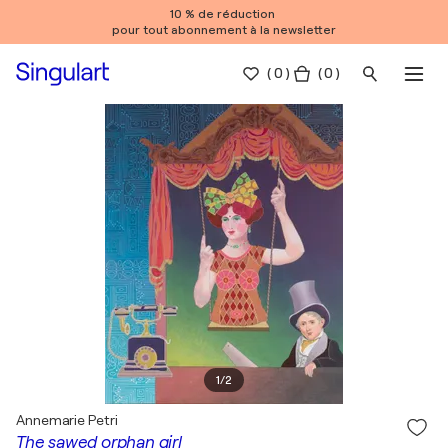
10 % de réduction
pour tout abonnement à la newsletter
(
0
)
( 0 )
1
/
2
Annemarie Petri
The sawed orphan girl