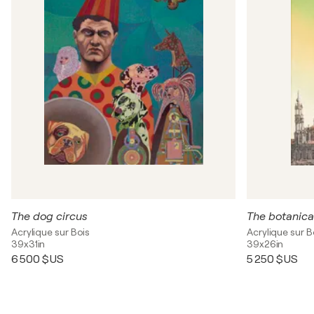
The dog circus
The botanical
Acrylique sur Bois
Acrylique sur B
39x31in
39x26in
6 500 $US
5 250 $US