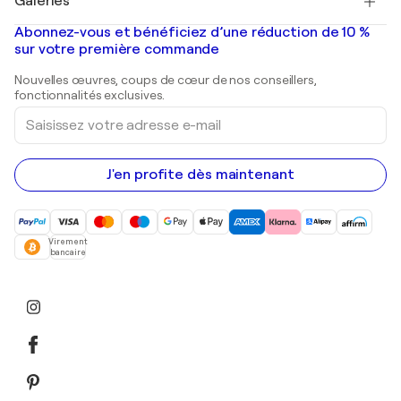
Galeries
Tableaux abstraits à vendre
Banksy
Peintures à l'huile
Mr. Brainwash
Galeries d'art en France
Abonnez-vous et bénéficiez d’une réduction de 10 %
Peintures de paysage
Shepard Fairey
Galeries d'art en Belgique
sur votre première commande
Estampes
Sculptures
Nouvelles œuvres, coups de cœur de nos conseillers,
Peintures acryliques
fonctionnalités exclusives.
Saisissez
votre
adresse
e-
mail
J'en profite dès maintenant
Virement
bancaire