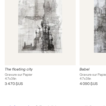
The floating city
Babel
Gravure sur Papier
Gravure sur Papie
47x31in
47x31in
3 470 $US
4 090 $US