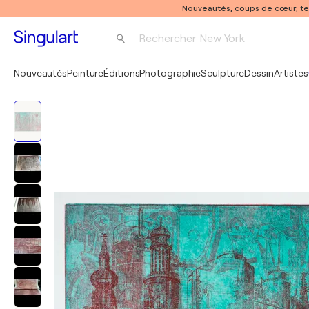
Nouveautés, coups de cœur, t
Rechercher 
New York
Photographie
Nouveautés
Peinture
Éditions
Photographie
Sculpture
Dessin
Artistes
Pop Art
Pablo Picasso