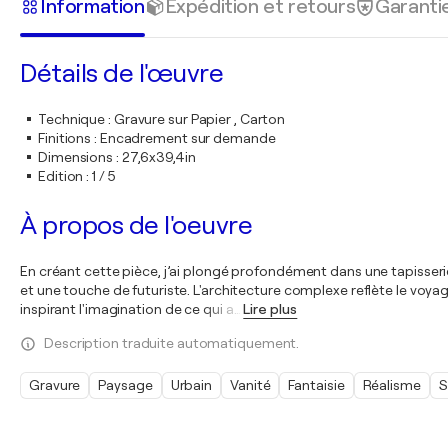
Information
Expédition et retours
Garanti
Détails de l'œuvre
Technique
:
Gravure sur Papier , Carton
Finitions
:
Encadrement sur demande
Dimensions
:
27,6x39,4in
Edition
:
1 / 5
À propos de l'oeuvre
En créant cette pièce, j’ai plongé profondément dans une tapisseri
et une touche de futuriste. L'architecture complexe reflète le voyage 
inspirant l'imagination de ce qui a
…
Lire plus
Description traduite automatiquement.
Gravure
Paysage
Urbain
Vanité
Fantaisie
Réalisme
S