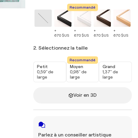
Recommandé
+
+
+
+
+
670 $US
670 $US
670 $US
670 $US
67
2. Sélectionnez la taille
Recommandé
Petit
Moyen
Grand
0,59" de
0,98" de
1,37" de
large
large
large
Voir en 3D
Parlez à un conseiller artistique