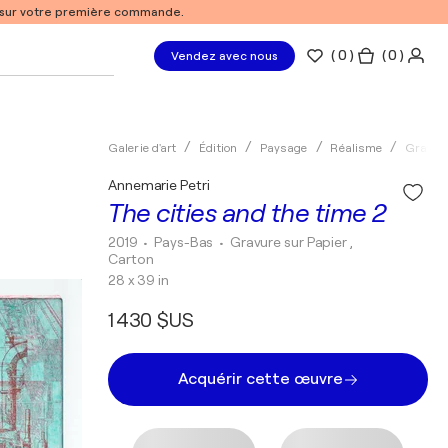
% sur votre première commande.
(
0
)
( 0 )
Vendez avec nous
Galerie d'art
Édition
Paysage
Réalisme
Gravur
Annemarie Petri
The cities and the time 2
2019
• Pays-Bas
•
Gravure sur Papier ,
Carton
28 x 39 in
1 430 $US
Acquérir cette œuvre