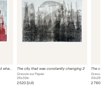
The city where people had learned what forgiveness was.
The city that was constantly changing 2
Gravure sur Papier
Gravure s
28x39in
39x28in
2 520 $US
2 760 $