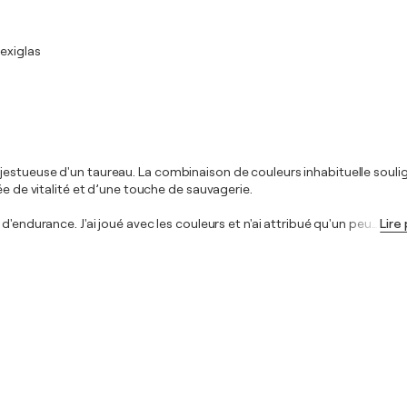
lexiglas
estueuse d'un taureau. La combinaison de couleurs inhabituelle soulign
ée de vitalité et d’une touche de sauvagerie.
'endurance. J'ai joué avec les couleurs et n'ai attribué qu'un peu
…
Lire