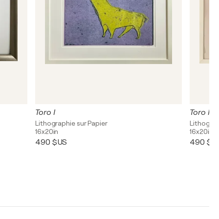
Toro I
Toro II
Lithographie sur Papier
Lithograp
16x20in
16x20in
490 $US
490 $U