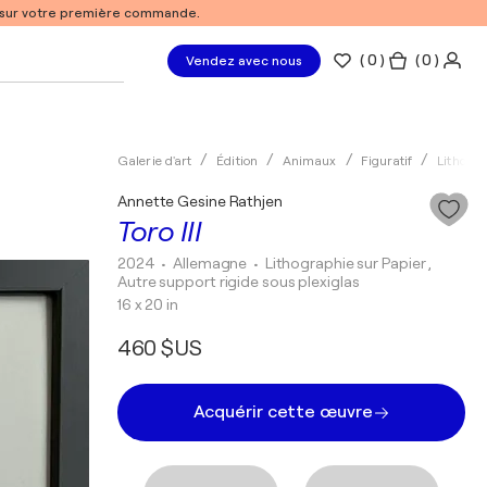
% sur votre première commande.
(
0
)
( 0 )
Vendez avec nous
Galerie d'art
Édition
Animaux
Figuratif
Lithogr
Annette Gesine Rathjen
Toro III
2024
• Allemagne
•
Lithographie sur Papier ,
Autre support rigide sous plexiglas
16 x 20 in
460 $US
Acquérir cette œuvre