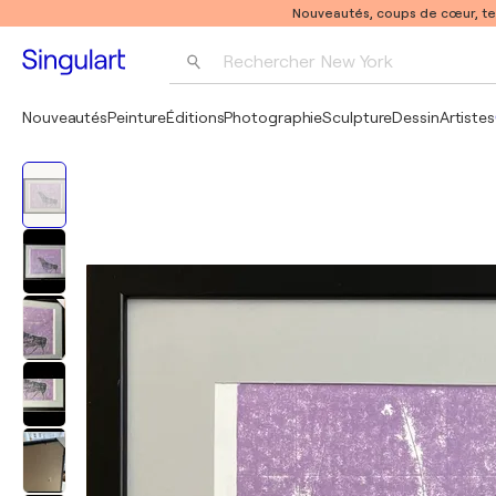
Nouveautés, coups de cœur, t
Rechercher 
New York
Photographie
Nouveautés
Peinture
Éditions
Photographie
Sculpture
Dessin
Artistes
Pop Art
Pablo Picasso