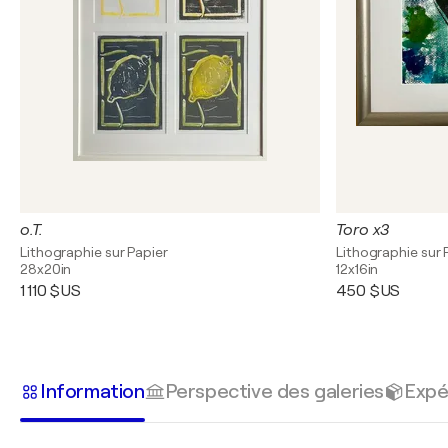
o.T.
Toro x3
Lithographie sur Papier
Lithographie sur 
28x20in
12x16in
1 110 $US
450 $US
Information
Perspective des galeries
Expé