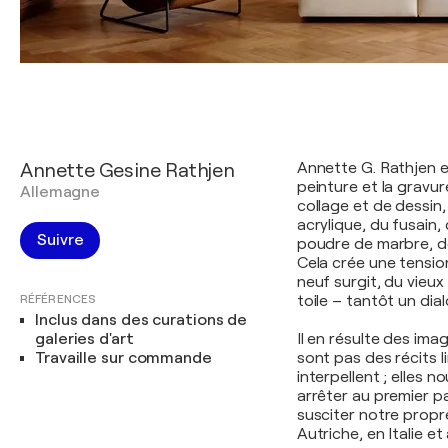
Annette Gesine Rathjen
Annette G. Rathjen es
peinture et la gravur
Allemagne
collage et de dessin,
acrylique, du fusain,
Suivre
poudre de marbre, de
Cela crée une tension
neuf surgit, du vieu
RÉFÉRENCES
toile – tantôt un dia
Inclus dans des curations de
galeries d'art
Il en résulte des ima
Travaille sur commande
sont pas des récits 
interpellent ; elles 
arrêter au premier p
susciter notre propr
Autriche, en Italie et