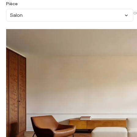
Pièce
O
Salon