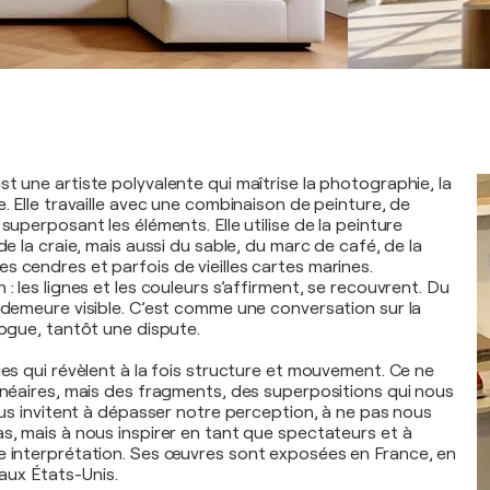
t une artiste polyvalente qui maîtrise la photographie, la
e. Elle travaille avec une combinaison de peinture, de
 superposant les éléments. Elle utilise de la peinture
 de la craie, mais aussi du sable, du marc de café, de la
s cendres et parfois de vieilles cartes marines.
 : les lignes et les couleurs s’affirment, se recouvrent. Du
x demeure visible. C’est comme une conversation sur la
logue, tantôt une dispute.
ges qui révèlent à la fois structure et mouvement. Ce ne
linéaires, mais des fragments, des superpositions qui nous
nous invitent à dépasser notre perception, à ne pas nous
as, mais à nous inspirer en tant que spectateurs et à
e interprétation. Ses œuvres sont exposées en France, en
 aux États-Unis.