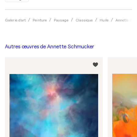
Galerie d'art
Peinture
Paysage
Classique
Huile
Annette Sch
Autres œuvres de
Annette Schmucker