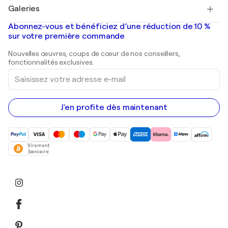
Tableaux à vendre
Salvador Dalí
Galeries
Tableaux abstraits à vendre
Banksy
Peintures à l'huile
Mr. Brainwash
Galeries d'art en France
Abonnez-vous et bénéficiez d’une réduction de 10 %
Peintures de paysage
Shepard Fairey
Galeries d'art en Belgique
sur votre première commande
Estampes
Sculptures
Nouvelles œuvres, coups de cœur de nos conseillers,
Peintures acryliques
fonctionnalités exclusives.
Saisissez
votre
adresse
e-
mail
J'en profite dès maintenant
Virement
bancaire