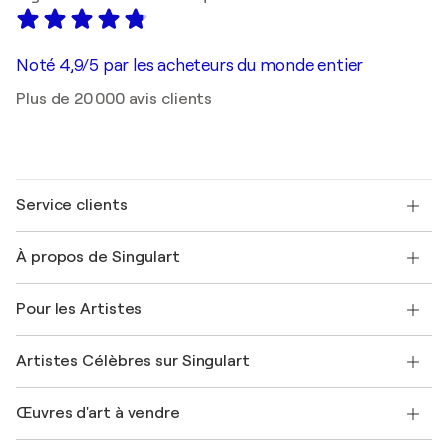
Noté 4,9/5 par les acheteurs du monde entier
Plus de 20 000 avis clients
Service clients
Nous contacter
À propos de Singulart
Expédition
Politique de retour
A propos de nous
Témoignages de clients
Pour les Artistes
FAQ
Offrir une carte cadeau
Sociétés affiliées
Rejoignez notre programme commercial
Rejoindre Singulart en tant qu'artiste
Nos artistes
Mon compte
Artistes Célèbres sur Singulart
Se connecter en tant qu'Artiste
Magazine Singulart
Protection acheteur
Emplois
+33 1 76 44 06 42
Henri Matisse
Découvrez une sélection d'art original
Œuvres d'art à vendre
Marc Chagall
Pablo Picasso