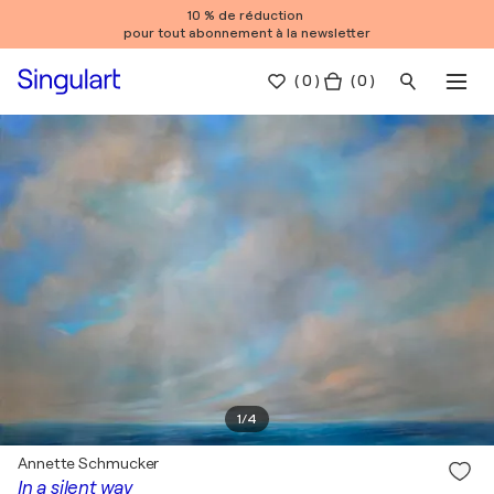
10 % de réduction
pour tout abonnement à la newsletter
(
0
)
( 0 )
1
/
4
Annette Schmucker
In a silent way