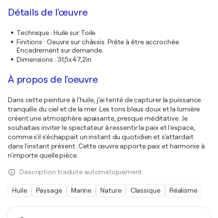
Détails de l'œuvre
Technique
:
Huile sur Toile
Finitions
:
Oeuvre sur châssis. Prête à être accrochée.
Encadrement sur demande.
Dimensions
:
31,5x47,2in
À propos de l'oeuvre
Dans cette peinture à l'huile, j'ai tenté de capturer la puissance
tranquille du ciel et de la mer. Les tons bleus doux et la lumière
créent une atmosphère apaisante, presque méditative. Je
souhaitais inviter le spectateur à ressentir la paix et l'espace,
comme s'il s'échappait un instant du quotidien et s'attardait
dans l'instant présent. Cette œuvre apporte paix et harmonie à
n'importe quelle pièce.
Description traduite automatiquement.
Huile
Paysage
Marine
Nature
Classique
Réalisme