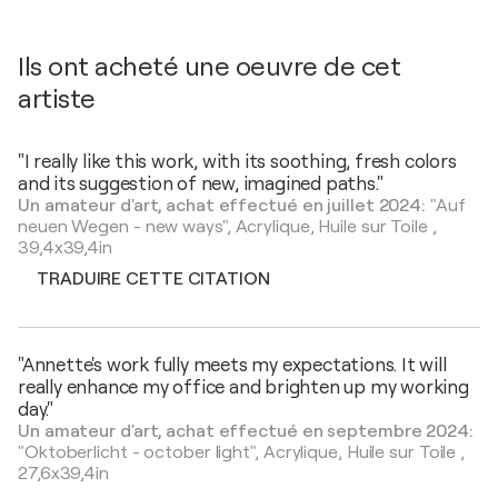
Ils ont acheté une oeuvre de cet
artiste
"I really like this work, with its soothing, fresh colors
and its suggestion of new, imagined paths."
Un amateur d'art, achat effectué en juillet 2024:
"Auf
neuen Wegen - new ways",
Acrylique, Huile sur Toile
,
39,4x39,4in
TRADUIRE CETTE CITATION
"Annette's work fully meets my expectations. It will
really enhance my office and brighten up my working
day."
Un amateur d'art, achat effectué en septembre 2024:
"Oktoberlicht - october light",
Acrylique, Huile sur Toile
,
27,6x39,4in