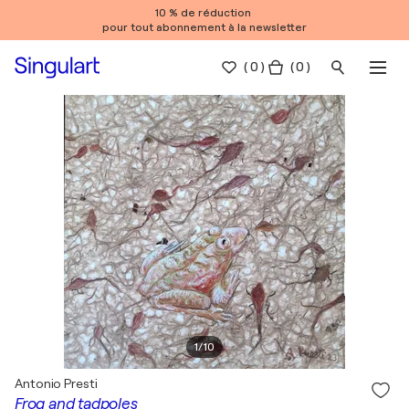
10 % de réduction
pour tout abonnement à la newsletter
(
0
)
( 0 )
1
/
10
Antonio Presti
Frog and tadpoles