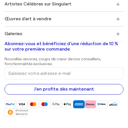
Nos artistes
Mon compte
Artistes Célèbres sur Singulart
Se connecter en tant qu'Artiste
Magazine Singulart
Protection acheteur
Emplois
+33 1 76 44 06 42
Henri Matisse
Découvrez une sélection d'art original
Œuvres d'art à vendre
Marc Chagall
Pablo Picasso
Tableaux à vendre
Salvador Dalí
Galeries
Tableaux abstraits à vendre
Banksy
Peintures à l'huile
Mr. Brainwash
Galeries d'art en France
Abonnez-vous et bénéficiez d’une réduction de 10 %
Peintures de paysage
Shepard Fairey
Galeries d'art en Belgique
sur votre première commande
Estampes
Sculptures
Nouvelles œuvres, coups de cœur de nos conseillers,
Peintures acryliques
fonctionnalités exclusives.
Saisissez
votre
adresse
e-
mail
J'en profite dès maintenant
Virement
bancaire