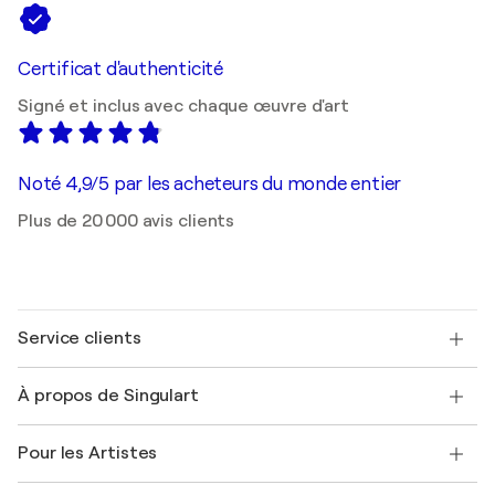
Certificat d'authenticité
Signé et inclus avec chaque œuvre d'art
Noté 4,9/5 par les acheteurs du monde entier
Plus de 20 000 avis clients
Service clients
Nous contacter
À propos de Singulart
Expédition
Politique de retour
A propos de nous
Témoignages de clients
Pour les Artistes
FAQ
Offrir une carte cadeau
Sociétés affiliées
Rejoignez notre programme commercial
Rejoindre Singulart en tant qu'artiste