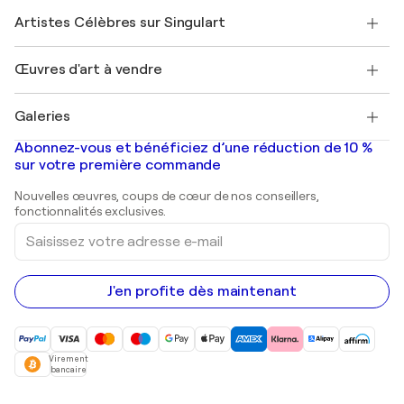
Rejoindre Singulart en tant qu'artiste
Nos artistes
Mon compte
Artistes Célèbres sur Singulart
Se connecter en tant qu'Artiste
Magazine Singulart
Protection acheteur
Emplois
+33 1 76 44 06 42
Henri Matisse
Découvrez une sélection d'art original
Œuvres d'art à vendre
Marc Chagall
Pablo Picasso
Tableaux à vendre
Salvador Dalí
Galeries
Tableaux abstraits à vendre
Banksy
Peintures à l'huile
Mr. Brainwash
Galeries d'art en France
Abonnez-vous et bénéficiez d’une réduction de 10 %
Peintures de paysage
Shepard Fairey
Galeries d'art en Belgique
sur votre première commande
Estampes
Sculptures
Nouvelles œuvres, coups de cœur de nos conseillers,
Peintures acryliques
fonctionnalités exclusives.
Saisissez
votre
adresse
e-
mail
J'en profite dès maintenant
Virement
bancaire