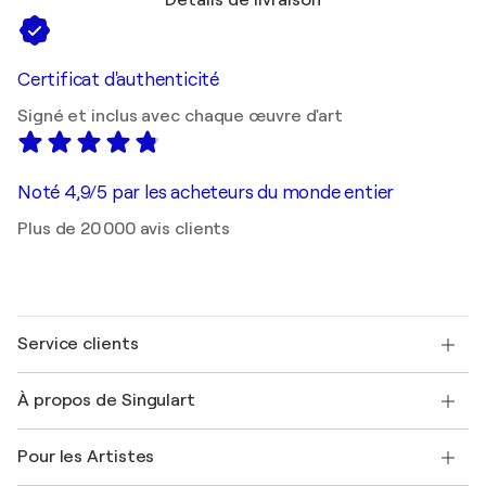
Détails de livraison
Certificat d'authenticité
Signé et inclus avec chaque œuvre d'art
Noté 4,9/5 par les acheteurs du monde entier
Plus de 20 000 avis clients
Service clients
Nous contacter
À propos de Singulart
Expédition
Politique de retour
A propos de nous
Témoignages de clients
Pour les Artistes
FAQ
Offrir une carte cadeau
Sociétés affiliées
Rejoignez notre programme commercial