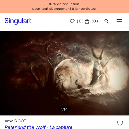
10 % de réduction
pour tout abonnement à la newsletter
(
0
)
( 0 )
1
/
14
Arno BIGOT
Peter and the Wolf - La capture