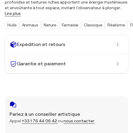
profondes et textures riches apportent une énergie mystérieuse
et envoûtante à tout espace, invitant l'observateur à plonger
…
Lire plus
Huile
Animaux
Nature
Fantaisie
Classique
Réalisme
F
Expédition et retours
Garantie et paiement
Parlez à un conseiller artistique
Appel
+33 1 76 44 06 42
ou
nous contacter