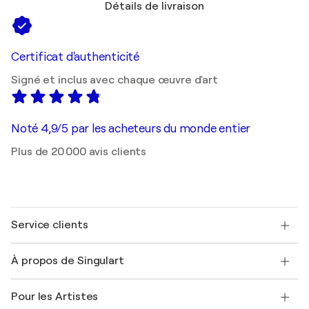
Détails de livraison
Certificat d'authenticité
Signé et inclus avec chaque œuvre d'art
Noté 4,9/5 par les acheteurs du monde entier
Plus de 20 000 avis clients
Service clients
Nous contacter
À propos de Singulart
Expédition
Politique de retour
A propos de nous
Témoignages de clients
Pour les Artistes
FAQ
Offrir une carte cadeau