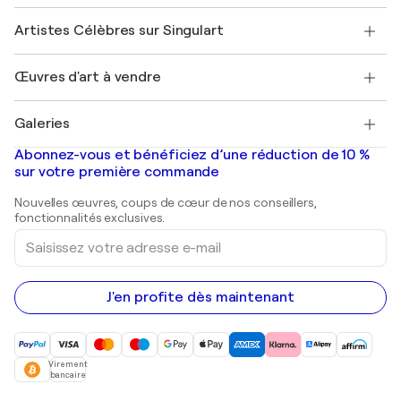
Sociétés affiliées
Rejoignez notre programme commercial
Rejoindre Singulart en tant qu'artiste
Nos artistes
Mon compte
Artistes Célèbres sur Singulart
Se connecter en tant qu'Artiste
Magazine Singulart
Protection acheteur
Emplois
+33 1 76 44 06 42
Henri Matisse
Découvrez une sélection d'art original
Œuvres d'art à vendre
Marc Chagall
Pablo Picasso
Tableaux à vendre
Salvador Dalí
Galeries
Tableaux abstraits à vendre
Banksy
Peintures à l'huile
Mr. Brainwash
Galeries d'art en France
Abonnez-vous et bénéficiez d’une réduction de 10 %
Peintures de paysage
Shepard Fairey
Galeries d'art en Belgique
sur votre première commande
Estampes
Sculptures
Nouvelles œuvres, coups de cœur de nos conseillers,
Peintures acryliques
fonctionnalités exclusives.
Saisissez
votre
adresse
e-
mail
J'en profite dès maintenant
Virement
bancaire