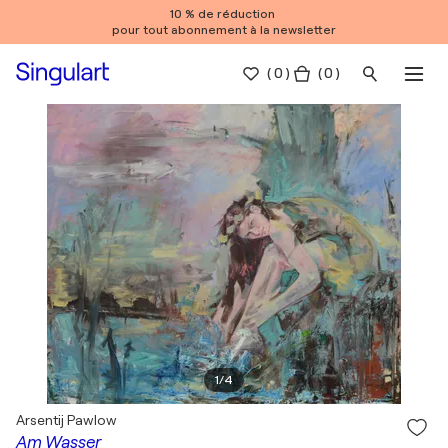
10 % de réduction
pour tout abonnement à la newsletter
(
0
)
( 0 )
1
/
4
Arsentij Pawlow
Am Wasser