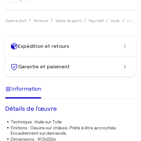
Galerie d'art
Peinture
Scène de genre
Figuratif
Huile
Arsenti
Expédition et retours
Garantie et paiement
Information
Détails de l'œuvre
Technique
:
Huile sur Toile
Finitions
:
Oeuvre sur châssis. Prête à être accrochée.
Encadrement sur demande.
Dimensions
:
41,3x50in