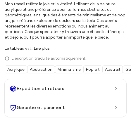
Mon travail reflète la joie et la vitalité. Utilisant de la peinture
acrylique et une préférence pour les formes abstraites et
géométriques, ainsi que des éléments de minimalisme et de pop
art, j'ai créé une explosion de couleurs sur la toile. Ces points
représentent les diverses émotions qui nous animent au
quotidien. Chaque spectateur y trouvera une étincelle d'énergie
et de joie, qu'il pourra apporter à n'importe quelle pièce.
Le tableau est
…
Lire plus
Description traduite automatiquement.
Acrylique
Abstraction
Minimalisme
Pop art
Abstrait
Gé
Expédition et retours
Garantie et paiement