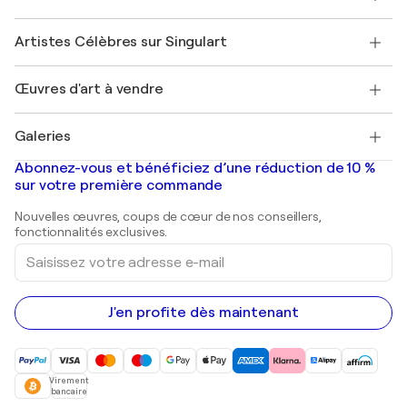
Offrir une carte cadeau
Sociétés affiliées
Rejoignez notre programme commercial
Rejoindre Singulart en tant qu'artiste
Nos artistes
Mon compte
Artistes Célèbres sur Singulart
Se connecter en tant qu'Artiste
Magazine Singulart
Protection acheteur
Emplois
+33 1 76 44 06 42
Henri Matisse
Découvrez une sélection d'art original
Œuvres d'art à vendre
Marc Chagall
Pablo Picasso
Tableaux à vendre
Salvador Dalí
Galeries
Tableaux abstraits à vendre
Banksy
Peintures à l'huile
Mr. Brainwash
Galeries d'art en France
Abonnez-vous et bénéficiez d’une réduction de 10 %
Peintures de paysage
Shepard Fairey
Galeries d'art en Belgique
sur votre première commande
Estampes
Sculptures
Nouvelles œuvres, coups de cœur de nos conseillers,
Peintures acryliques
fonctionnalités exclusives.
Saisissez
votre
adresse
e-
mail
J'en profite dès maintenant
Virement
bancaire