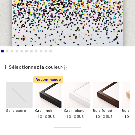
1. Sélectionnez la couleur
Recommandé
Sans cadre
Grain noir
Grain blanc
Bois foncé
Bois cla
+ 1 040 $US
+ 1 040 $US
+ 1 040 $US
+ 1 040