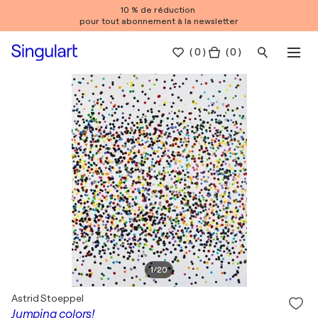
10 % de réduction
pour tout abonnement à la newsletter
(
0
)
( 0 )
1
/
20
Astrid Stoeppel
Jumping colors!