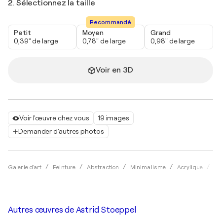
2. Sélectionnez la taille
Recommandé
Petit
Moyen
Grand
0,39" de large
0,78" de large
0,98" de large
Voir en 3D
Voir l'œuvre chez vous
19 images
Demander d'autres photos
Galerie d'art
Peinture
Abstraction
Minimalisme
Acrylique
As
Autres œuvres de
Astrid Stoeppel