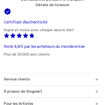
Détails de livraison
Certificat d'authenticité
Signé et inclus avec chaque œuvre d'art
Noté 4,9/5 par les acheteurs du monde entier
Plus de 20 000 avis clients
Service clients
Nous contacter
À propos de Singulart
Expédition
Politique de retour
A propos de nous
Témoignages de clients
Pour les Artistes
FAQ