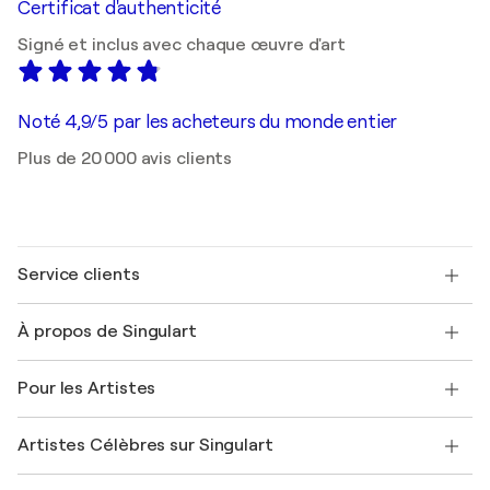
Certificat d'authenticité
Signé et inclus avec chaque œuvre d'art
Noté 4,9/5 par les acheteurs du monde entier
Plus de 20 000 avis clients
Service clients
Nous contacter
À propos de Singulart
Expédition
Politique de retour
A propos de nous
Témoignages de clients
Pour les Artistes
FAQ
Offrir une carte cadeau
Sociétés affiliées
Rejoignez notre programme commercial
Rejoindre Singulart en tant qu'artiste
Nos artistes
Mon compte
Artistes Célèbres sur Singulart
Se connecter en tant qu'Artiste
Magazine Singulart
Protection acheteur
Emplois
+33 1 76 44 06 42
Henri Matisse