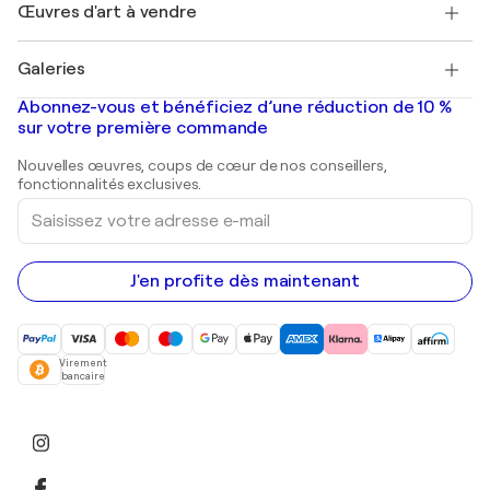
Découvrez une sélection d'art original
Œuvres d'art à vendre
Marc Chagall
Pablo Picasso
Tableaux à vendre
Salvador Dalí
Galeries
Tableaux abstraits à vendre
Banksy
Peintures à l'huile
Mr. Brainwash
Galeries d'art en France
Abonnez-vous et bénéficiez d’une réduction de 10 %
Peintures de paysage
Shepard Fairey
Galeries d'art en Belgique
sur votre première commande
Estampes
Sculptures
Nouvelles œuvres, coups de cœur de nos conseillers,
Peintures acryliques
fonctionnalités exclusives.
Saisissez
votre
adresse
e-
mail
J'en profite dès maintenant
Virement
bancaire