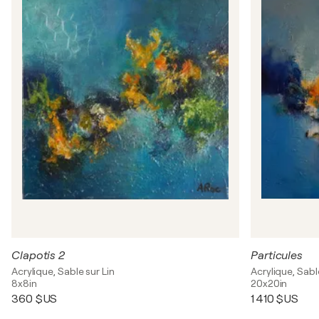
Clapotis 2
Particules
Acrylique, Sable sur Lin
Acrylique, Sabl
8x8in
20x20in
360 $US
1 410 $US