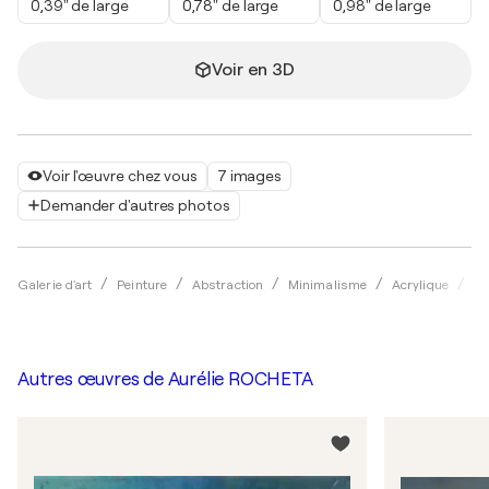
0,39" de large
0,78" de large
0,98" de large
Voir en 3D
Voir l'œuvre chez vous
7 images
Demander d'autres photos
Galerie d'art
Peinture
Abstraction
Minimalisme
Acrylique
Au
Autres œuvres de
Aurélie ROCHETA