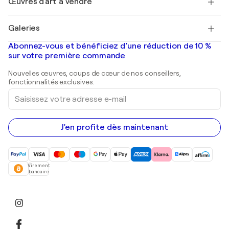
Œuvres d'art à vendre
Marc Chagall
Pablo Picasso
Tableaux à vendre
Salvador Dalí
Galeries
Tableaux abstraits à vendre
Banksy
Peintures à l'huile
Mr. Brainwash
Galeries d'art en France
Abonnez-vous et bénéficiez d’une réduction de 10 %
Peintures de paysage
Shepard Fairey
Galeries d'art en Belgique
sur votre première commande
Estampes
Sculptures
Nouvelles œuvres, coups de cœur de nos conseillers,
Peintures acryliques
fonctionnalités exclusives.
Saisissez
votre
adresse
e-
mail
J'en profite dès maintenant
Virement
bancaire