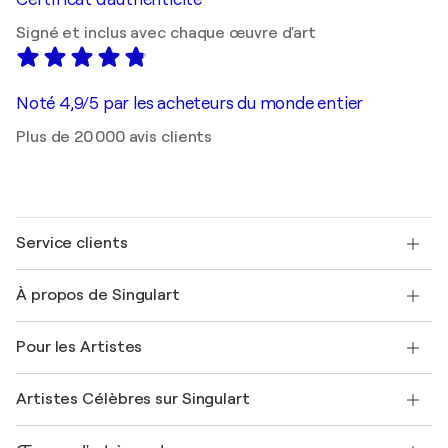
Signé et inclus avec chaque œuvre d'art
Noté 4,9/5 par les acheteurs du monde entier
Plus de 20 000 avis clients
Service clients
Nous contacter
À propos de Singulart
Expédition
Politique de retour
A propos de nous
Témoignages de clients
Pour les Artistes
FAQ
Offrir une carte cadeau
Sociétés affiliées
Rejoignez notre programme commercial
Rejoindre Singulart en tant qu'artiste
Nos artistes
Mon compte
Artistes Célèbres sur Singulart
Se connecter en tant qu'Artiste
Magazine Singulart
Protection acheteur
Emplois
+33 1 76 44 06 42
Henri Matisse
Découvrez une sélection d'art original