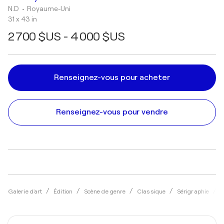
N.D
• Royaume-Uni
31 x 43 in
2 700 $US - 4 000 $US
Renseignez-vous pour acheter
Renseignez-vous pour vendre
Galerie d'art
Édition
Scène de genre
Classique
Sérigraphie
B