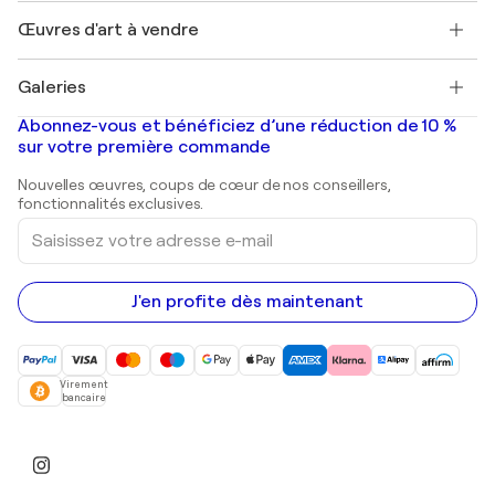
Emplois
+33 1 76 44 06 42
Henri Matisse
Découvrez une sélection d'art original
Œuvres d'art à vendre
Marc Chagall
Pablo Picasso
Tableaux à vendre
Salvador Dalí
Galeries
Tableaux abstraits à vendre
Banksy
Peintures à l'huile
Mr. Brainwash
Galeries d'art en France
Abonnez-vous et bénéficiez d’une réduction de 10 %
Peintures de paysage
Shepard Fairey
Galeries d'art en Belgique
sur votre première commande
Estampes
Sculptures
Nouvelles œuvres, coups de cœur de nos conseillers,
Peintures acryliques
fonctionnalités exclusives.
Saisissez
votre
adresse
e-
mail
J'en profite dès maintenant
Virement
bancaire