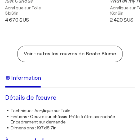
Just Curious
With all my H
Acrylique sur Toile
Acrylique sur T
31x31in
16x16in
4 670 $US
2 420 $US
Voir toutes les œuvres de Beate Blume
Information
Détails de l'œuvre
Technique
:
Acrylique sur Toile
Finitions
:
Oeuvre sur châssis. Prête à être accrochée.
Encadrement sur demande.
Dimensions
:
19,7x15,7in