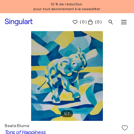
10 % de réduction
pour tout abonnement à la newsletter
(
0
)
( 0 )
1
/
7
Beate Blume
Tons of Happiness