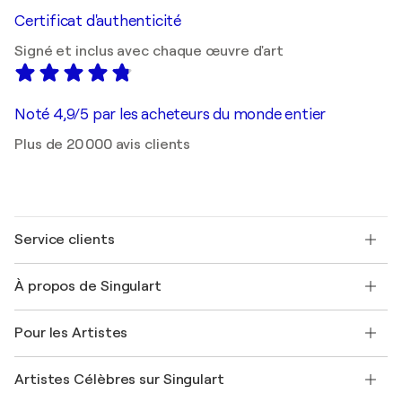
Certificat d'authenticité
Signé et inclus avec chaque œuvre d'art
Noté 4,9/5 par les acheteurs du monde entier
Plus de 20 000 avis clients
Service clients
Nous contacter
À propos de Singulart
Expédition
Politique de retour
A propos de nous
Témoignages de clients
Pour les Artistes
FAQ
Offrir une carte cadeau
Sociétés affiliées
Rejoignez notre programme commercial
Rejoindre Singulart en tant qu'artiste
Nos artistes
Mon compte
Artistes Célèbres sur Singulart
Se connecter en tant qu'Artiste
Magazine Singulart
Protection acheteur