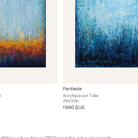
Fantasia
e
Acrylique sur Toile
39x32in
1 990 $US