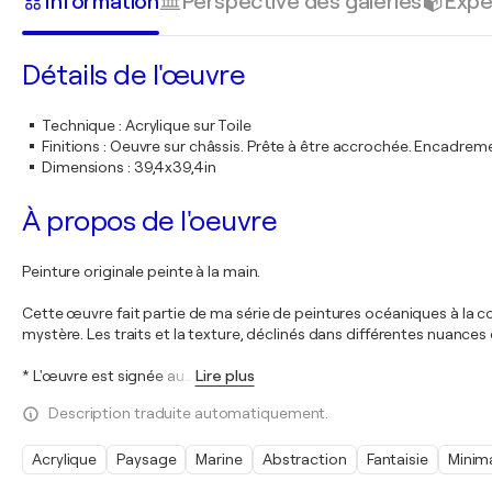
Information
Perspective des galeries
Expé
Détails de l'œuvre
Technique
:
Acrylique sur Toile
Finitions
:
Oeuvre sur châssis. Prête à être accrochée. Encadre
Dimensions
:
39,4x39,4in
À propos de l'oeuvre
Peinture originale peinte à la main.
Cette œuvre fait partie de ma série de peintures océaniques à la 
mystère. Les traits et la texture, déclinés dans différentes nuances
* L'œuvre est signée au
…
Lire plus
Description traduite automatiquement.
Acrylique
Paysage
Marine
Abstraction
Fantaisie
Minim