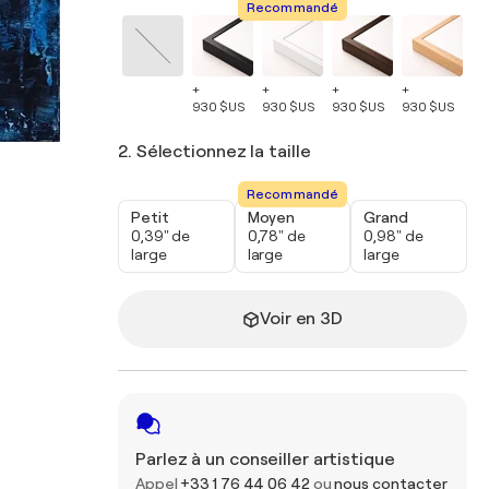
Recommandé
+
+
+
+
+
930 $US
930 $US
930 $US
930 $US
93
2. Sélectionnez la taille
Recommandé
Petit
Moyen
Grand
0,39" de
0,78" de
0,98" de
large
large
large
Voir en 3D
Parlez à un conseiller artistique
Appel
+33 1 76 44 06 42
ou
nous contacter