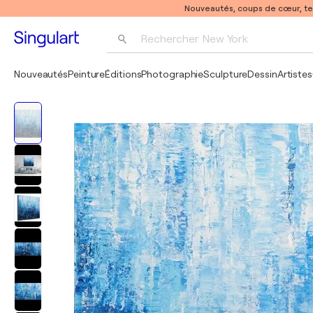
Nouveautés, coups de cœur, t
Rechercher 
New York
Photographie
Nouveautés
Peinture
Éditions
Photographie
Sculpture
Dessin
Artistes
Pop Art
Pablo Picasso