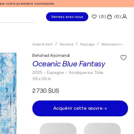
% sur votre première commande.
(
0
)
( 0 )
Vendez avec nous
Galerie d'art
Peinture
Paysage
Minimalisme
Ac
Behshad Arjomandi
Oceanic Blue Fantasy
2025
• Espagne
•
Acrylique sur Toile
39 x 39 in
2 730 $US
Acquérir cette œuvre