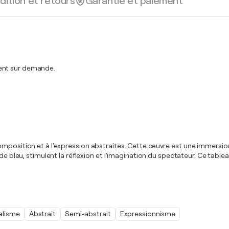
dition et retours
Garantie et paiement
ment sur demande.
composition et à l'expression abstraites. Cette œuvre est une immers
 de bleu, stimulent la réflexion et l'imagination du spectateur. Ce tabl
alisme
Abstrait
Semi-abstrait
Expressionnisme