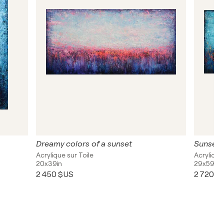
Dreamy colors of a sunset
Sunset
Acrylique sur Toile
Acrylique
20x39in
29x59in
2 450 $US
2 720 $