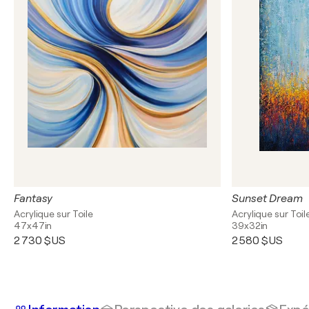
Fantasy
Sunset Dream
Acrylique sur Toile
Acrylique sur Toil
47x47in
39x32in
2 730 $US
2 580 $US