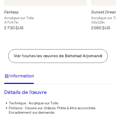
Fantasy
Sunset Drea
Acrylique sur Toile
Acrylique sur T
47x47in
39x32in
2 730 $US
2 580 $US
Voir toutes les œuvres de Behshad Arjomandi
Information
Détails de l'œuvre
Technique
:
Acrylique sur Toile
Finitions
:
Oeuvre sur châssis. Prête à être accrochée.
Encadrement sur demande.