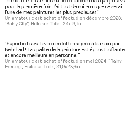
"Je suis tombé amoureux de ce tableau dès que je l'ai vu
pour la première fois. J’ai tout de suite su que ce serait
l’une de mes peintures les plus précieuses."
Un amateur d'art, achat effectué en décembre 2023:
"Rainy City",
Huile sur Toile
,
24x18,1in
"Superbe travail avec une lettre signée à la main par
Behshad ! La qualité de la peinture est époustouflante
et encore meilleure en personne. "
Un amateur d'art, achat effectué en mai 2024:
"Rainy
Evening",
Huile sur Toile
,
31,9x23,6in