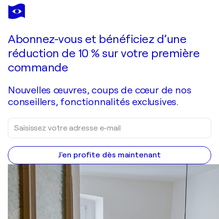
BEHSHAD
ARJOMANDI
Vous avez adoré cette oeuvre mais elle est vendue ?
Turquoise Dream III
Abonnez-vous et bénéficiez d’une
Je passe commande
réduction de 10 % sur votre première
commande
Nouvelles œuvres, coups de cœur de nos
conseillers, fonctionnalités exclusives.
J'en profite dès maintenant