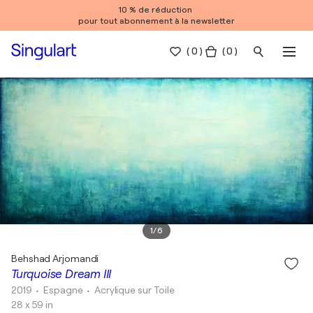
10 % de réduction
pour tout abonnement à la newsletter
(
0
)
( 0 )
1
/
6
Behshad Arjomandi
Turquoise Dream III
2019
• Espagne
•
Acrylique sur Toile
28 x 59 in