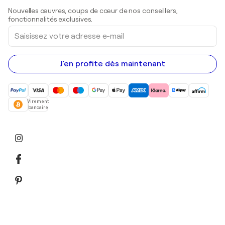
Sculptures
Nouvelles œuvres, coups de cœur de nos conseillers,
Peintures acryliques
fonctionnalités exclusives.
Saisissez
votre
adresse
e-
mail
J'en profite dès maintenant
Virement
bancaire