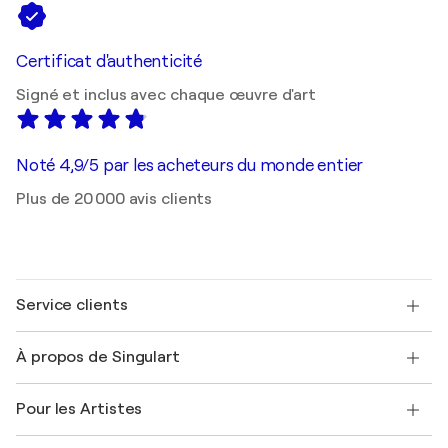
Certificat d'authenticité
Signé et inclus avec chaque œuvre d'art
Noté 4,9/5 par les acheteurs du monde entier
Plus de 20 000 avis clients
Service clients
Nous contacter
À propos de Singulart
Expédition
Politique de retour
A propos de nous
Témoignages de clients
Pour les Artistes
FAQ
Offrir une carte cadeau
Sociétés affiliées
Rejoignez notre programme commercial
Rejoindre Singulart en tant qu'artiste