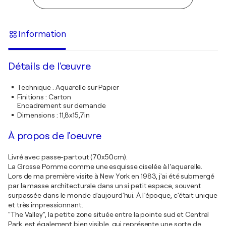
Information
Détails de l'œuvre
Technique
:
Aquarelle sur Papier
Finitions
:
Carton
Encadrement sur demande
Dimensions
:
11,8x15,7in
À propos de l'oeuvre
Livré avec passe-partout (70x50cm).
La Grosse Pomme comme une esquisse ciselée à l’aquarelle.
Lors de ma première visite à New York en 1983, j'ai été submergé
par la masse architecturale dans un si petit espace, souvent
surpassée dans le monde d'aujourd'hui. À l’époque, c’était unique
et très impressionnant.
"The Valley", la petite zone située entre la pointe sud et Central
Park, est également bien visible, qui représente une sorte de