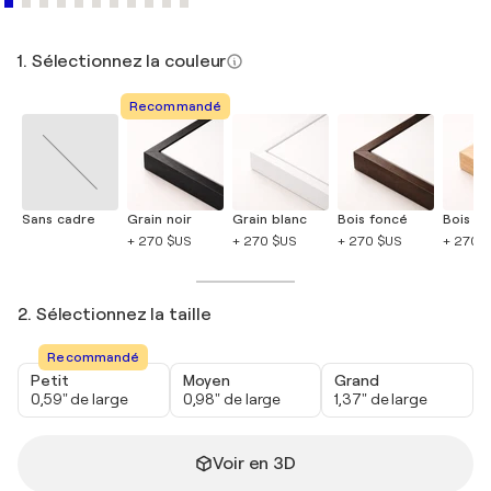
1. Sélectionnez la couleur
Recommandé
Sans cadre
Grain noir
Grain blanc
Bois foncé
Bois cla
+ 270 $US
+ 270 $US
+ 270 $US
+ 270 
2. Sélectionnez la taille
Recommandé
Petit
Moyen
Grand
0,59" de large
0,98" de large
1,37" de large
Voir en 3D