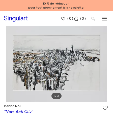
10 % de réduction
pour tout abonnement à la newsletter
(
0
)
( 0 )
1
/
3
Benno Noll
"New York City"