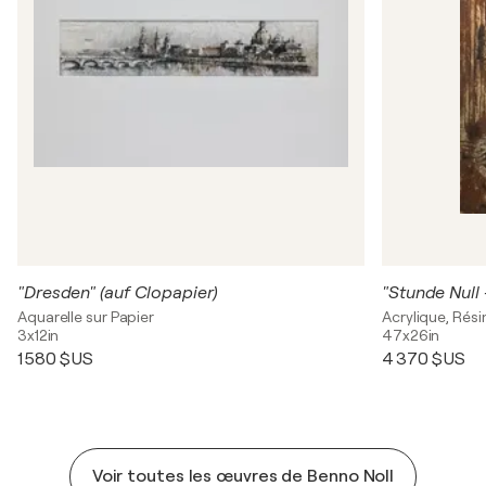
"Dresden" (auf Clopapier)
"Stunde Null
Aquarelle sur Papier
Acrylique, Rési
3x12in
47x26in
1 580 $US
4 370 $US
Voir toutes les œuvres de Benno Noll