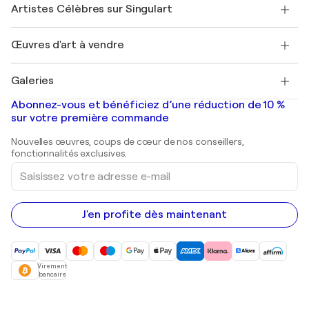
Nos artistes
Mon compte
Artistes Célèbres sur Singulart
Se connecter en tant qu'Artiste
Magazine Singulart
Protection acheteur
Emplois
+33 1 76 44 06 42
Henri Matisse
Découvrez une sélection d'art original
Œuvres d'art à vendre
Marc Chagall
Pablo Picasso
Tableaux à vendre
Salvador Dalí
Galeries
Tableaux abstraits à vendre
Banksy
Peintures à l'huile
Mr. Brainwash
Galeries d'art en France
Abonnez-vous et bénéficiez d’une réduction de 10 %
Peintures de paysage
Shepard Fairey
Galeries d'art en Belgique
sur votre première commande
Estampes
Sculptures
Nouvelles œuvres, coups de cœur de nos conseillers,
Peintures acryliques
fonctionnalités exclusives.
Saisissez
votre
adresse
e-
mail
J'en profite dès maintenant
Virement
bancaire