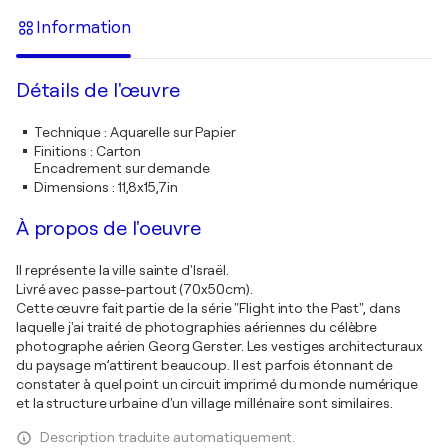
Information
Détails de l'œuvre
Technique
:
Aquarelle sur Papier
Finitions
:
Carton
Encadrement sur demande
Dimensions
:
11,8x15,7in
À propos de l'oeuvre
Il représente la ville sainte d'Israël.
Livré avec passe-partout (70x50cm).
Cette œuvre fait partie de la série "Flight into the Past", dans
laquelle j'ai traité de photographies aériennes du célèbre
photographe aérien Georg Gerster. Les vestiges architecturaux
du paysage m’attirent beaucoup. Il est parfois étonnant de
constater à quel point un circuit imprimé du monde numérique
et la structure urbaine d'un village millénaire sont similaires.
Description traduite automatiquement.