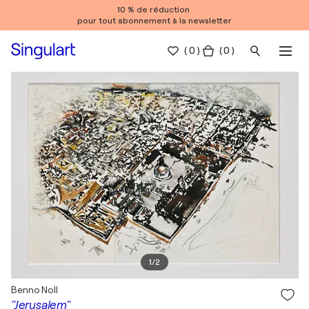
10 % de réduction
pour tout abonnement à la newsletter
(
0
)
( 0 )
1
/
2
Benno Noll
"Jerusalem"