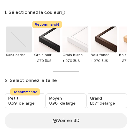
1. Sélectionnez la couleur
Recommandé
Sans cadre
Grain noir
Grain blanc
Bois foncé
Bois cla
+ 270 $US
+ 270 $US
+ 270 $US
+ 270 
2. Sélectionnez la taille
Recommandé
Petit
Moyen
Grand
0,59" de large
0,98" de large
1,37" de large
Voir en 3D