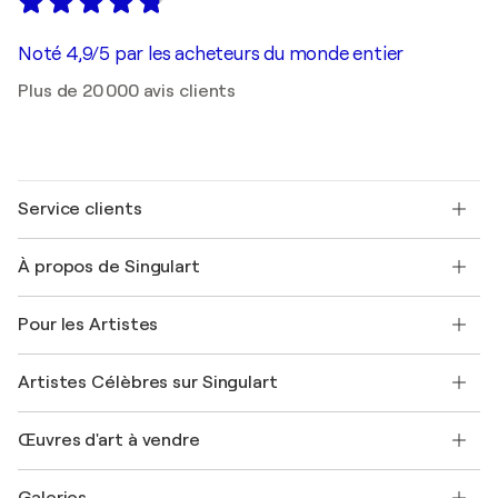
Noté 4,9/5 par les acheteurs du monde entier
Plus de 20 000 avis clients
Service clients
Nous contacter
À propos de Singulart
Expédition
Politique de retour
A propos de nous
Témoignages de clients
Pour les Artistes
FAQ
Offrir une carte cadeau
Sociétés affiliées
Rejoignez notre programme commercial
Rejoindre Singulart en tant qu'artiste
Nos artistes
Mon compte
Artistes Célèbres sur Singulart
Se connecter en tant qu'Artiste
Magazine Singulart
Protection acheteur
Emplois
+33 1 76 44 06 42
Henri Matisse
Découvrez une sélection d'art original
Œuvres d'art à vendre
Marc Chagall
Pablo Picasso
Tableaux à vendre
Salvador Dalí
Galeries