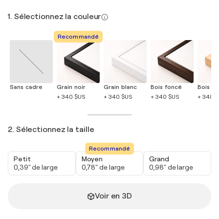
1. Sélectionnez la couleur
Recommandé
Sans cadre
Grain noir
Grain blanc
Bois foncé
Bois cla
+ 340 $US
+ 340 $US
+ 340 $US
+ 340 
2. Sélectionnez la taille
Recommandé
Petit
Moyen
Grand
0,39" de large
0,78" de large
0,98" de large
Voir en 3D