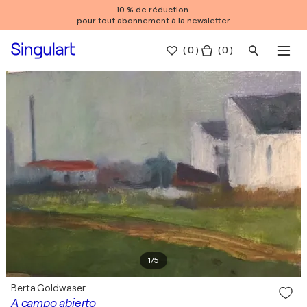
10 % de réduction
pour tout abonnement à la newsletter
(
0
)
( 0 )
1
/
5
Berta Goldwaser
A campo abierto