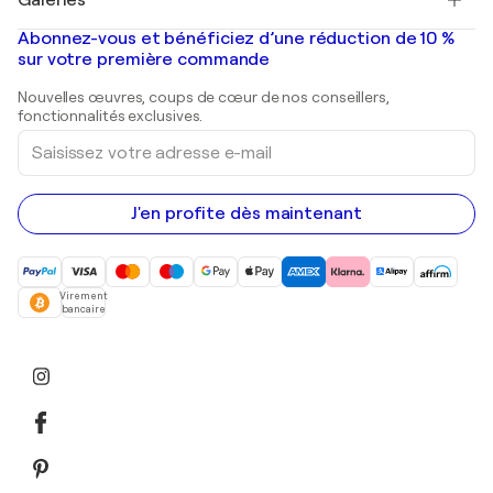
Tableaux abstraits à vendre
Banksy
Peintures à l'huile
Mr. Brainwash
Galeries d'art en France
Abonnez-vous et bénéficiez d’une réduction de 10 %
Peintures de paysage
Shepard Fairey
Galeries d'art en Belgique
sur votre première commande
Estampes
Sculptures
Nouvelles œuvres, coups de cœur de nos conseillers,
Peintures acryliques
fonctionnalités exclusives.
Saisissez
votre
adresse
e-
mail
J'en profite dès maintenant
Virement
bancaire