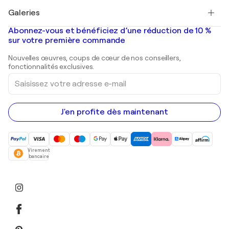
Tableaux à vendre
Salvador Dalí
Galeries
Tableaux abstraits à vendre
Banksy
Peintures à l'huile
Mr. Brainwash
Galeries d'art en France
Abonnez-vous et bénéficiez d’une réduction de 10 %
Peintures de paysage
Shepard Fairey
Galeries d'art en Belgique
sur votre première commande
Estampes
Sculptures
Nouvelles œuvres, coups de cœur de nos conseillers,
Peintures acryliques
fonctionnalités exclusives.
Saisissez
votre
adresse
e-
mail
J'en profite dès maintenant
Virement
bancaire