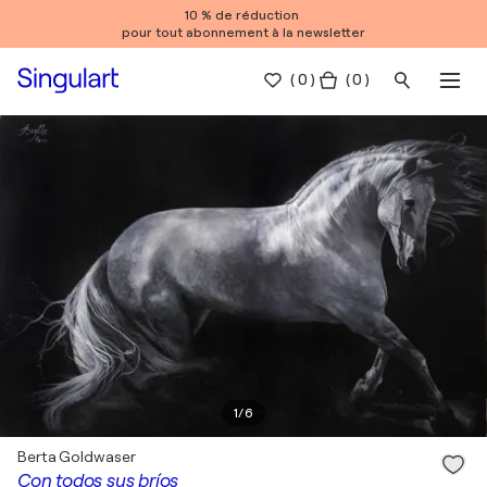
10 % de réduction
pour tout abonnement à la newsletter
(
0
)
( 0 )
1
/
6
Berta Goldwaser
Con todos sus bríos