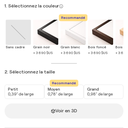
1. Sélectionnez la couleur
Recommandé
Sans cadre
Grain noir
Grain blanc
Bois foncé
Bois cla
+ 3 690 $US
+ 3 690 $US
+ 3 690 $US
+ 3 690
2. Sélectionnez la taille
Recommandé
Petit
Moyen
Grand
0,39" de large
0,78" de large
0,98" de large
Voir en 3D