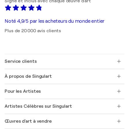
Signé et inclus avec chaque œuvre d'art
Noté 4,9/5 par les acheteurs du monde entier
Plus de 20 000 avis clients
Service clients
Nous contacter
À propos de Singulart
Expédition
Politique de retour
A propos de nous
Témoignages de clients
Pour les Artistes
FAQ
Offrir une carte cadeau
Sociétés affiliées
Rejoignez notre programme commercial
Rejoindre Singulart en tant qu'artiste
Nos artistes
Mon compte
Artistes Célèbres sur Singulart
Se connecter en tant qu'Artiste
Magazine Singulart
Protection acheteur
Emplois
+33 1 76 44 06 42
Henri Matisse
Découvrez une sélection d'art original
Œuvres d'art à vendre
Marc Chagall
Pablo Picasso