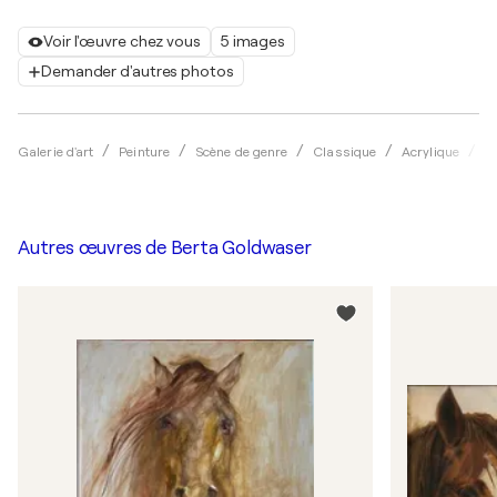
Voir l'œuvre chez vous
5 images
Demander d'autres photos
Galerie d'art
Peinture
Scène de genre
Classique
Acrylique
B
Autres œuvres de
Berta Goldwaser