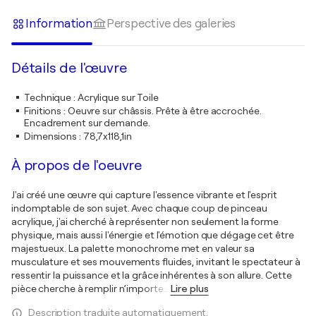
Information
Perspective des galeries
Détails de l'œuvre
Technique
:
Acrylique sur Toile
Finitions
:
Oeuvre sur châssis. Prête à être accrochée.
Encadrement sur demande.
Dimensions
:
78,7x118,1in
À propos de l'oeuvre
J'ai créé une œuvre qui capture l'essence vibrante et l'esprit
indomptable de son sujet. Avec chaque coup de pinceau
acrylique, j'ai cherché à représenter non seulement la forme
physique, mais aussi l'énergie et l'émotion que dégage cet être
majestueux. La palette monochrome met en valeur sa
musculature et ses mouvements fluides, invitant le spectateur à
ressentir la puissance et la grâce inhérentes à son allure. Cette
pièce cherche à remplir n’importe
…
Lire plus
Description traduite automatiquement.